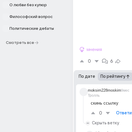
О любви без купюр
Философский вопрос
Политические дебаты
Смотреть все
мнения
0
6
По дате
По рейтингу
moksim228moskim
9мес
Тролль
скинь ссылку
0
Ответи
Скрыть ветку