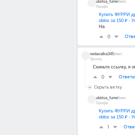
ubiitsa_furrei
9мес
Профи
Купить ФУРРИ др
oblox за 150 ₽ - 
На
0
Отве
nedavalka345
9мес
Тролль
Скиньте ссылку, я 
0
Ответи
Скрыть ветку
ubiitsa_furrei
9мес
Профи
Купить ФУРРИ др
oblox за 150 ₽ - 
1
Отве