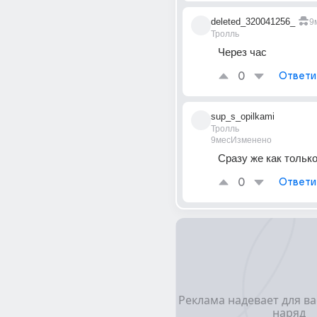
deleted_320041256_
9
Тролль
Через час
0
Ответи
sup_s_opilkami
Тролль
9мес
Изменено
Сразу же как только
0
Ответи