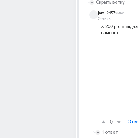
Скрыть ветку
jam_2457
9мес
Ученик
X 200 pro mini, д
намного 
0
Отве
1 ответ