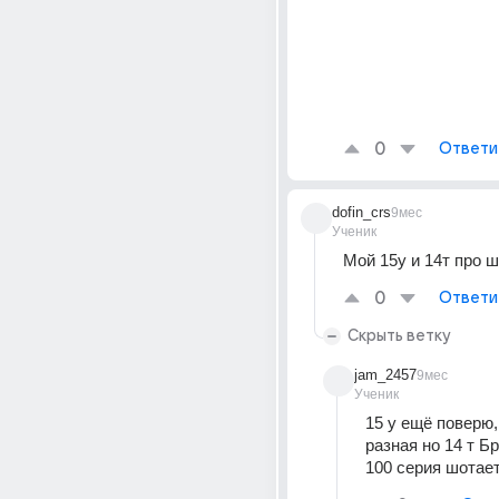
0
Ответи
dofin_crs
9мес
Ученик
Мой 15у и 14т про 
0
Ответи
Скрыть ветку
jam_2457
9мес
Ученик
15 у ещё поверю,
разная но 14 т Бр
100 серия шотае