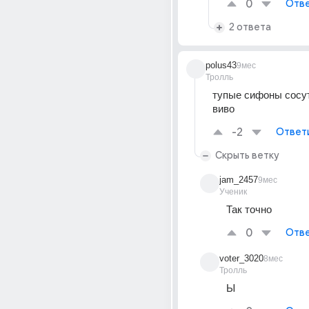
0
Отве
2 ответа
polus43
9мес
Тролль
тупые сифоны сосут
виво
-2
Ответ
Скрыть ветку
jam_2457
9мес
Ученик
Так точно
0
Отве
voter_3020
8мес
Тролль
Ы