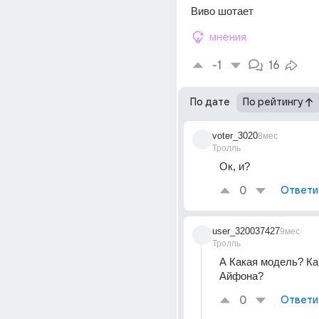
Виво шотает
мнения
-1
16
По дате
По рейтингу
voter_3020
8мес
Тролль
Ок, и?
0
Ответи
user_320037427
9мес
Тролль
А Какая модель? Ка
Айфона?
0
Ответи