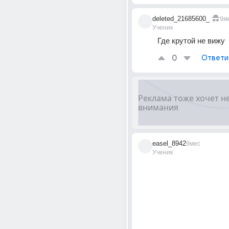
deleted_21685600_
9м
Ученик
Где крутой не вижу
0
Ответи
easel_8942
9мес
Ученик