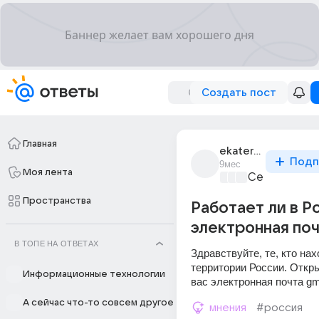
Создать пост
Главная
ekaterina_55596
Подп
9мес
Моя лента
Сервисы в и
Пространства
Работает ли в Р
электронная поч
В ТОПЕ НА ОТВЕТАХ
Здравствуйте, те, кто нах
территории России. Откры
Информационные технологии
вас электронная почта gm
А сейчас что-то совсем другое
мнения
#россия