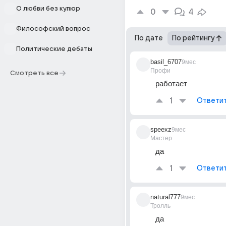
О любви без купюр
0
4
Философский вопрос
По дате
По рейтингу
Политические дебаты
basil_6707
9мес
Профи
Смотреть все
работает
1
Ответи
speexz
9мес
Мастер
да
1
Ответи
natural777
9мес
Тролль
да