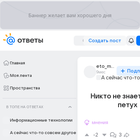
Создать пост
Главная
eto_moia_simka
Подп
9мес
Моя лента
А сейчас что-т
Пространства
Никто не знает
петух
В ТОПЕ НА ОТВЕТАХ
Информационные технологии
мнения
А сейчас что-то совсем другое
-2
3