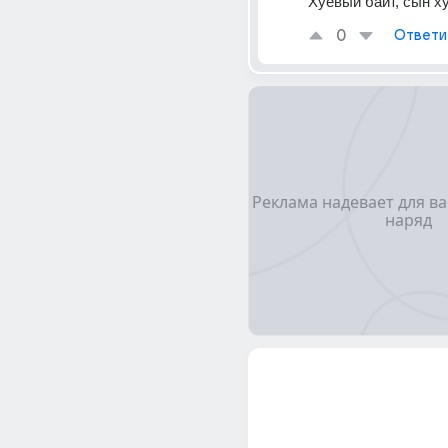
Xyевый байт, сын x
0
Ответи