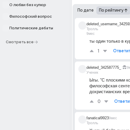
О любви без купюр
По дате
По рейтингу
Философский вопрос
deleted_username_34259
Политические дебаты
Тролль
9мес
ты один только в ку
Смотреть все
1
Ответи
deleted_342587775_
9
Ученик
Ыгы. "С плоскими ког
философская сентен
дохристианских вре
0
Ответи
fanatical9923
9мес
Тролль