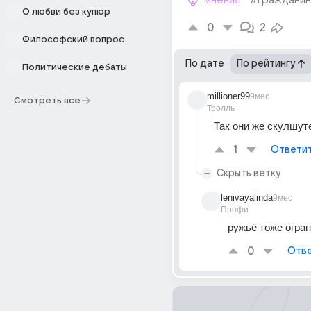
мнения
#гражданин
О любви без купюр
0
2
Философский вопрос
По дате
По рейтингу
Политические дебаты
millioner99
9мес
Смотреть все
Тролль
Так они же скулшут
1
Ответи
Скрыть ветку
lenivayalinda
9мес
Профи
ружьё тоже огран
0
Отве