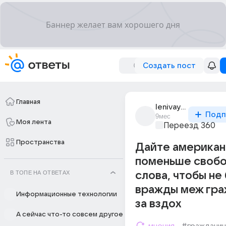
Создать пост
Главная
lenivayalinda
Подп
9мес
Моя лента
Переезд 360
Пространства
Дайте америка
поменьше своб
В ТОПЕ НА ОТВЕТАХ
слова, чтобы не
вражды меж гр
Информационные технологии
за вздох
А сейчас что-то совсем другое