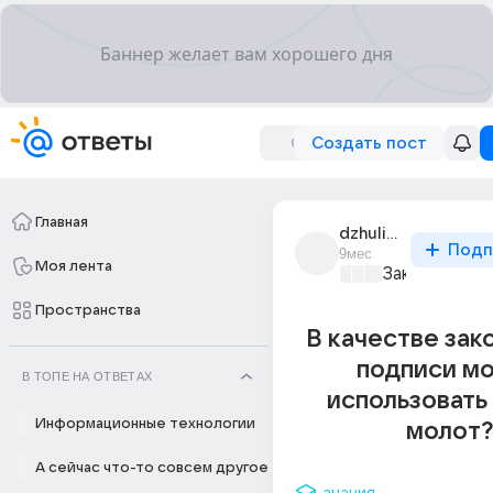
Создать пост
Главная
dzhulio_bikolini
Подп
9мес
Моя лента
Закон и поря
Пространства
В качестве зак
подписи м
В ТОПЕ НА ОТВЕТАХ
использовать
Информационные технологии
молот?
А сейчас что-то совсем другое