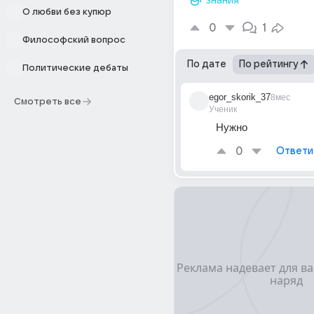
знания
О любви без купюр
0
1
Философский вопрос
По дате
По рейтингу
Политические дебаты
egor_skorik_37
8мес
Смотреть все
Ученик
Нужно
0
Ответи