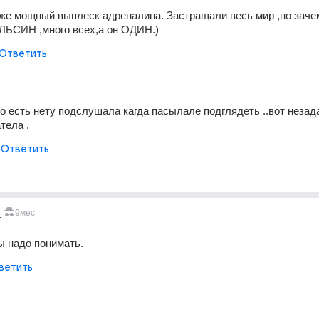
 же мощный выплеск адреналина. Застращали весь мир ,но зачем
ЬСИН ,много всех,а он ОДИН.)
Ответить
чо есть нету подслушала кагда пасылале подглядеть ..вот незад
тела .
Ответить
_
9мес
ы надо понимать.
ветить