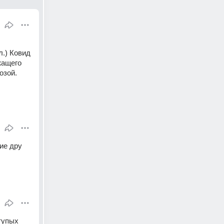
.) Ковид 
ащего 
озой.
ие дру
тупых 