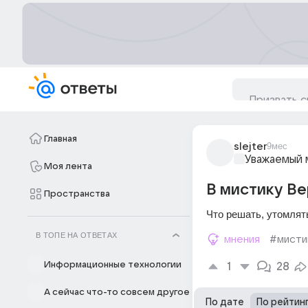
Главная
slejter
9мес
Уважаемый 
Моя лента
В мистику Ве
Пространства
Что решать, утомлят
В ТОПЕ НА ОТВЕТАХ
мнения
#мисти
Информационные технологии
1
28
А сейчас что-то совсем другое
По дате
По рейтин