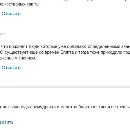
вежэстваных как ты
Ответить
мес
, что приходят люди которые уже обладают определенными знан
О существует ещё со времён Египта и тогда тоже приходили по
оженным знанием.
Ответить
ст вот заповедь премудрахга и малитва блахгочестивая не грешыт
ветить