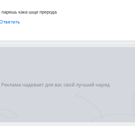
к парешь кака шще прерода
Ответить