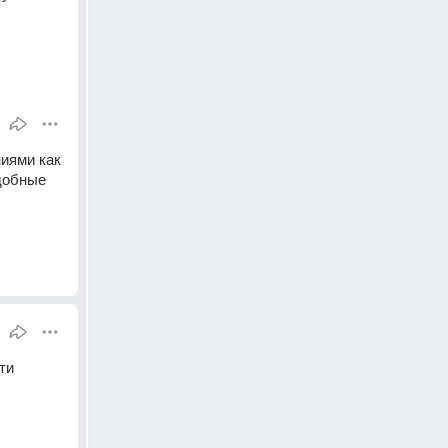
иями как 
добные 
и 