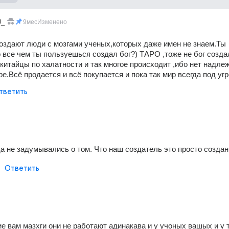
0_
9мес
Изменено
оздают люди с мозгами ученых,которых даже имен не знаем.Ты 
 все чем ты пользуешься создал бог?) ТАРО ,тоже не бог создал
китайцы по халатности и так многое происходит ,ибо нет надлеж
ре.Всё продается и всё покупается и пока так мир всегда под угр
тветить
да не задумывались о том. Что наш создатель это просто создан
Ответить
ие вам мазхги они не работают адинакава и у учоных вашых и у 