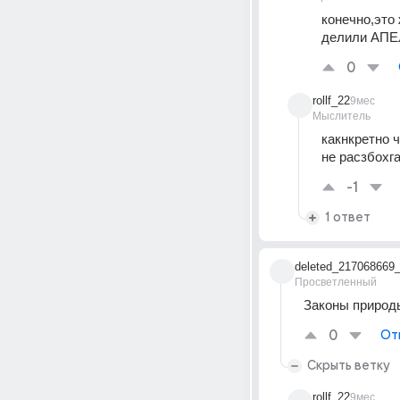
конечно,это
делили АПЕЛ
0
rollf_22
9мес
Мыслитель
какнкретно 
не расзбохга
-1
1 ответ
deleted_217068669
Просветленный
Законы природ
0
От
Скрыть ветку
rollf_22
9мес