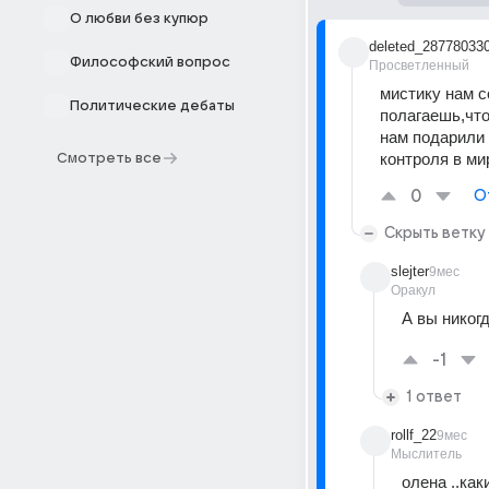
О любви без купюр
deleted_28778033
Философский вопрос
Просветленный
мистику нам с
Политические дебаты
полагаешь,что
нам подарили 
контроля в ми
Смотреть все
0
О
Скрыть ветку
slejter
9мес
Оракул
А вы никог
-1
1 ответ
rollf_22
9мес
Мыслитель
олена ..как