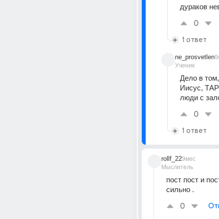
дураков не
0
1 ответ
ne_prosvetlen
9
Ученик
Дело в том
Иисус, ТАР
люди с зал
0
1 ответ
rollf_22
9мес
Мыслитель
пост пост и по
сильно .
0
От