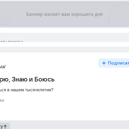
Подписа
маг
рю, Знаю и Боюсь
ься в нашем тысячелетии?
ка
гу