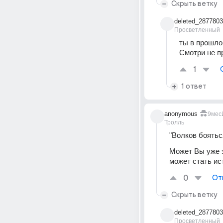
Скрыть ветку
deleted_287780
Просветленный
ты в прошлой
Смотри не п
1
1 ответ
anonymous
9мес
Тролль
"Волков бояться
Может Вы уже з
может стать ис
0
От
Скрыть ветку
deleted_287780
Просветленный