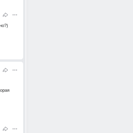
о?) 
орая 