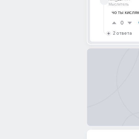
Мыслитель
чо ты кисля
0
2 ответа