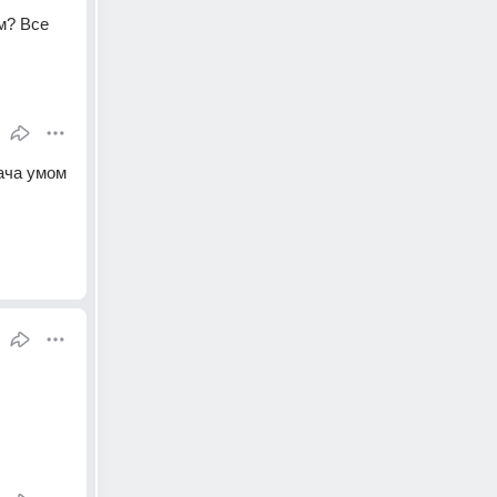
? Все 
ача умом 