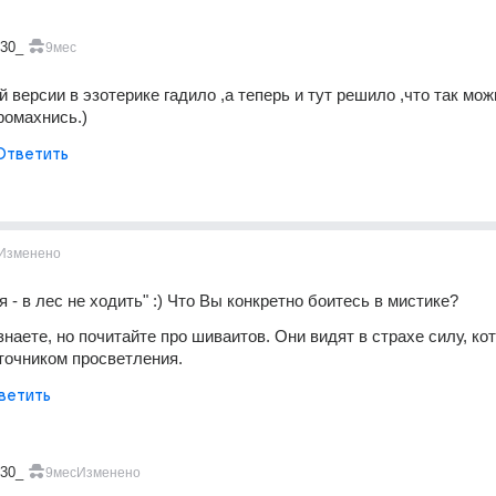
330_
9мес
 версии в эзотерике гадило ,а теперь и тут решило ,что так можн
ромахнись.)
Ответить
Изменено
 - в лес не ходить" :) Что Вы конкретно боитесь в мистике?
наете, но почитайте про шиваитов. Они видят в страхе силу, кот
точником просветления.
ветить
330_
9мес
Изменено