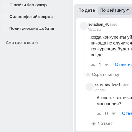
О любви без купюр
По дате
По рейтингу
Философский вопрос
leviathan_40
9мес
Политические дебаты
Мудрец
когда конкуренты уйд
никогда не случится,
Смотреть все
конкуренция будет в
везде
1
Ответи
Скрыть ветку
jesus_my_lord1
9мес
Тролль
А как же такое яв
монополия? 
0
Отве
1 ответ