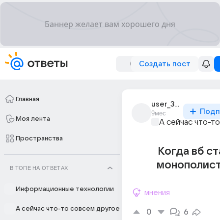
Создать пост
Главная
user_317688920
Подп
9мес
Моя лента
А сейчас что-т
Пространства
Когда вб с
монополист
В ТОПЕ НА ОТВЕТАХ
Информационные технологии
мнения
А сейчас что-то совсем другое
0
6