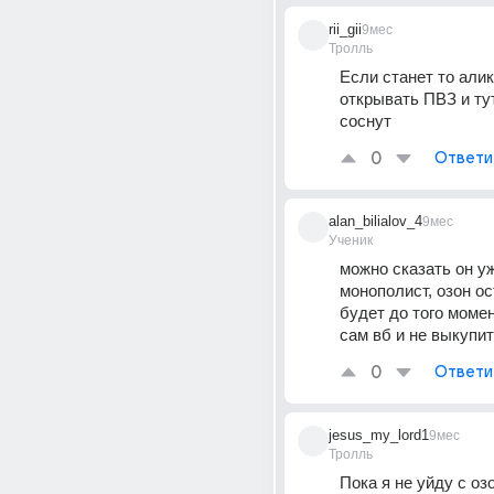
rii_gii
9мес
Тролль
Если станет то алик
открывать ПВЗ и тут 
соснут
0
Ответи
alan_bilialov_4
9мес
Ученик
можно сказать он уж
монополист, озон ос
будет до того момент
сам вб и не выкупит
0
Ответи
jesus_my_lord1
9мес
Тролль
Пока я не уйду с оз