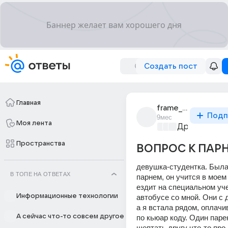
Создать пост
Главная
frame_6725
Подп
9мес
Моя лента
Дружба на в
Пространства
ВОПРОС К ПАРНЯ
девушка-студентка. Была 
В ТОПЕ НА ОТВЕТАХ
парнем, он учится в моем 
ездит на специальном уч
Информационные технологии
автобусе со мной. Они с д
а я встала рядом, оплачи
А сейчас что-то совсем другое
по кьюар коду. Один паре
шептать другу что-то про 