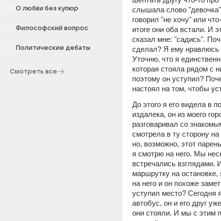
О любви без купюр
слышала слово "девочка". 
говорил "не хочу" или что-
Философский вопрос
итоге они оба встали. И э
сказал мне: "садись". Поч
Политические дебаты
сделал? Я ему нравлюсь и
Уточню, что я единственн
которая стояла рядом с ни
Смотреть все
поэтому он уступил? Поче
настоял на том, чтобы ус
До этого я его видела в по
издалека, он из моего горо
разговаривал со знакомым,
смотрела в ту сторону на 
но, возможно, этот парень
я смотрю на него. Мы неск
встречались взглядами. И
маршрутку на остановке, 
на него и он похоже замет
уступил место? Сегодня я
автобус, он и его друг уже
они стояли. И мы с этим п