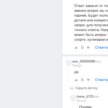
Ответ зависит от тог
именно вопрос вы хо
парням. Будет полез
детали или конкрети
запрос для получен
точного ответа. Напр
может быть вопрос о
спорте, кулинарии и 
0
Ответи
user_265050498
9мес
Профи
да
0
Ответи
Скрыть ветку
frame_6725
9мес
Тролль
Почему 