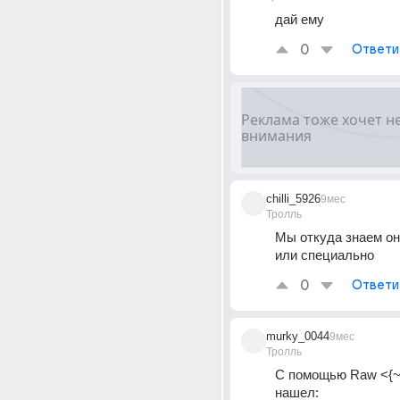
дай ему 
0
Ответи
chilli_5926
9мес
Тролль
Мы откуда знаем он
или специально 
0
Ответи
murky_0044
9мес
Тролль
С помощью Raw <{~+}
нашел: