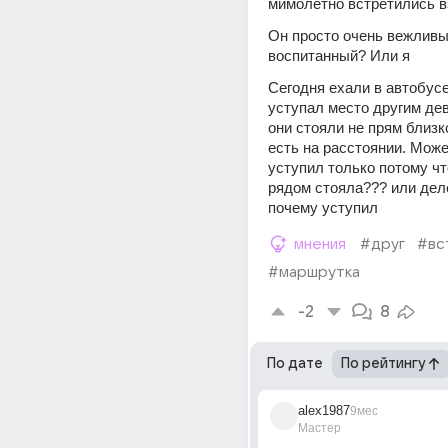
мимолётно встретились в
Он просто очень вежливый
воспитанный? Или я
Сегодня ехали в автобусе,
уступал место другим дев
они стояли не прям близко 
есть на расстоянии. Може
уступил только потому что
рядом стояла??? или дело
почему уступил
мнения
#друг
#вс
#маршрутка
-2
8
По дате
По рейтингу
alex1987
9мес
Мастер