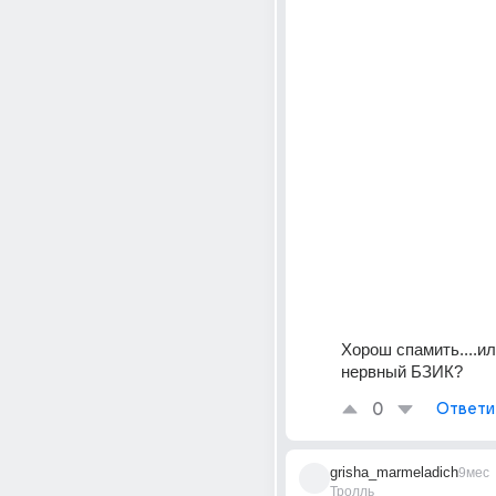
Хорош спамить....ил
нервный БЗИК?
0
Ответи
grisha_marmeladich
9мес
Тролль