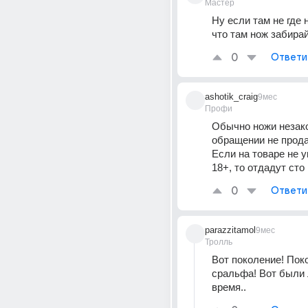
Мастер
Ну если там не где 
что там нож забирай
0
Ответи
ashotik_craig
9мес
Профи
Обычно ножи незако
обращении не прода
Если на товаре не ук
18+, то отдадут сто
0
Ответи
parazzitamol
9мес
Тролль
Вот поколение! Поко
сральфа! Вот были 
время..