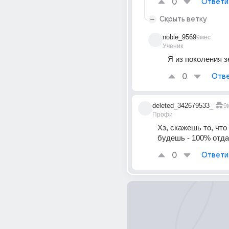
0
Ответи
Скрыть ветку
noble_9569
9мес
Ученик
Я из поколения з
0
Отве
deleted_342679533_
9
Профи
Хз, скажешь то, что
будешь - 100% отд
0
Ответи