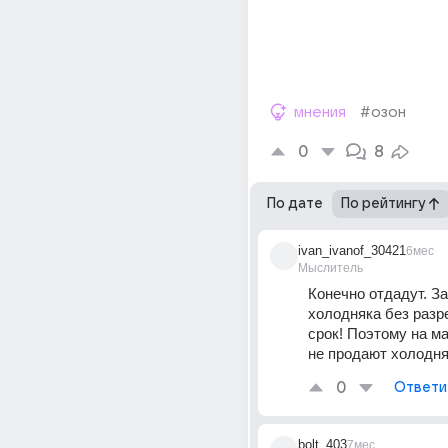
мнения
#озон
0
8
По дате
По рейтингу
ivan_ivanof_30421
6мес
Мыслитель
Конечно отдадут. За
холодняка без разр
срок! Поэтому на ма
не продают холодняк
0
Ответи
bolt_403
7мес