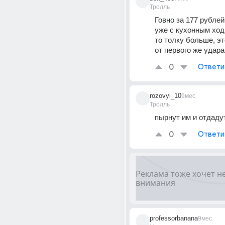
Тролль
Говно за 177 рублей
уже с кухонным ходил
то толку больше, эт
от первого же удара
0
Ответи
rozovyi_10
9мес
Тролль
пырнут им и отдаду
0
Ответи
professorbanana
9мес