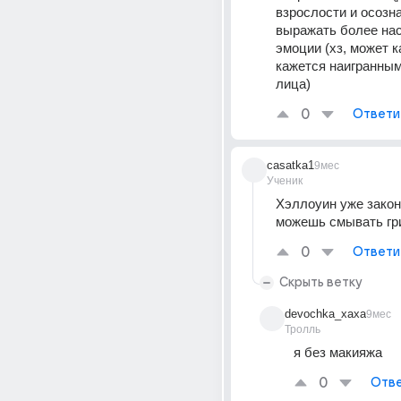
взрослости и осозна
выражать более нас
эмоции (хз, может ка
кажется наигранным
лица)
0
Ответи
casatka1
9мес
Ученик
Хэллоуин уже закон
можешь смывать г
0
Ответи
Скрыть ветку
devochka_xaxa
9мес
Тролль
я без макияжа
0
Отве