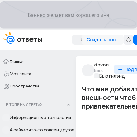
Создать пост
Главная
devochka_xaxa
Подп
9мес
Моя лента
Бьютилэнд
Пространства
Что мне добавит
внешности чтоб 
В ТОПЕ НА ОТВЕТАХ
привлекательне
Информационные технологии
А сейчас что-то совсем другое