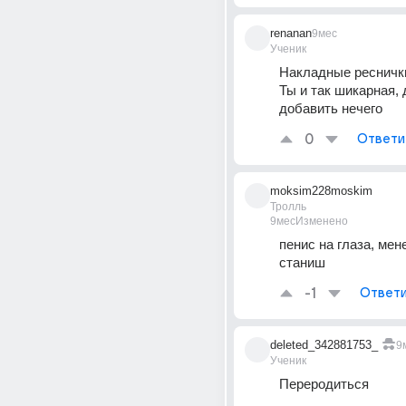
renanan
9мес
Ученик
Накладные реснички
Ты и так шикарная, 
добавить нечего
0
Ответи
moksim228moskim
Тролль
9мес
Изменено
пенис на глаза, мене
станиш
-1
Ответи
deleted_342881753_
9
Ученик
Переродиться