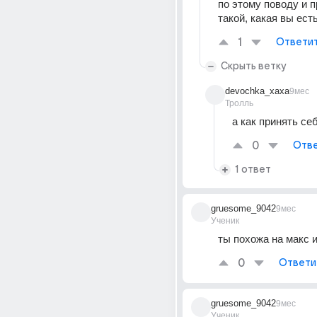
по этому поводу и п
такой, какая вы есть
1
Ответи
Скрыть ветку
devochka_xaxa
9мес
Тролль
а как принять се
0
Отве
1 ответ
gruesome_9042
9мес
Ученик
ты похожа на макс и
0
Ответи
gruesome_9042
9мес
Ученик