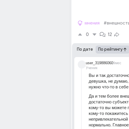
мнения
#внешност
0
12
По дате
По рейтингу
user_319886060
9мес
Ученик
Вы и так достаточно
девушка, не думаю, 
нужно что-то в себе
Да и тем более внеш
достаточно субъект
кому-то вы можете п
кому-то покажитесь 
непривлекательной и
нормально. Главное 