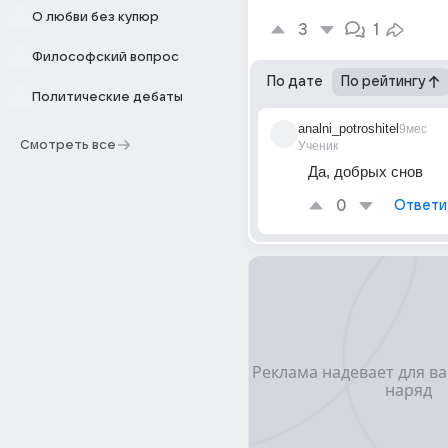
О любви без купюр
3
1
Философский вопрос
По дате
По рейтингу
Политические дебаты
analni_potroshitel
9мес
Смотреть все
Ученик
Да, добрых снов
0
Ответи