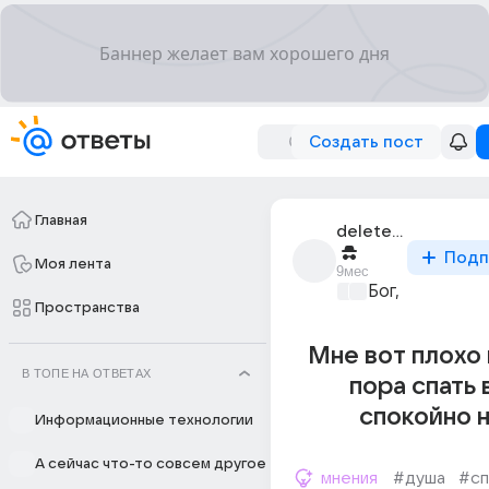
Создать пост
Главная
deleted_342860559_
Подп
Моя лента
9мес
Бог, вера, рел
Пространства
Мне вот плохо
В ТОПЕ НА ОТВЕТАХ
пора спать
спокойно 
Информационные технологии
А сейчас что-то совсем другое
мнения
#душа
#сп