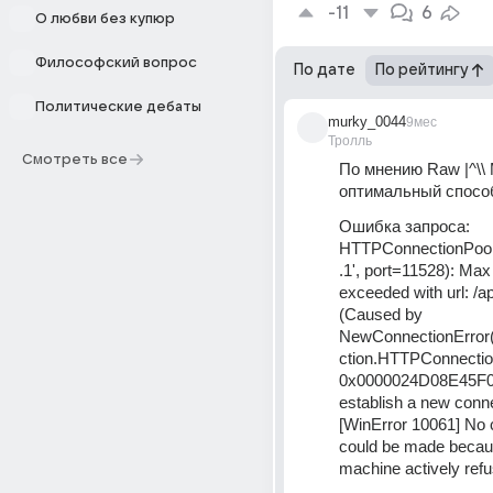
-11
6
О любви без купюр
Философский вопрос
По дате
По рейтингу
Политические дебаты
murky_0044
9мес
Тролль
Смотреть все
По мнению Raw |^\\ Mi
оптимальный спосо
Ошибка запроса: 
HTTPConnectionPool(
.1', port=11528): Max 
exceeded with url: /ap
(Caused by 
NewConnectionError('
ction.HTTPConnection
0x0000024D08E45F00>
establish a new conne
[WinError 10061] No 
could be made becaus
machine actively refuse