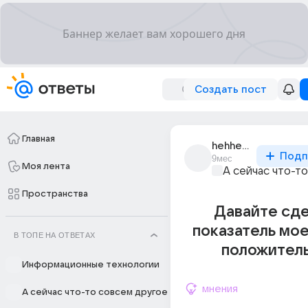
Создать пост
Главная
hehheh_two
Подп
9мес
Моя лента
А сейчас что-т
Пространства
Давайте сд
показатель мо
В ТОПЕ НА ОТВЕТАХ
положител
Информационные технологии
мнения
А сейчас что-то совсем другое