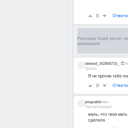
0
Ответи
deleted_342868710_
9
Тролль
Я не против тебе по
0
Ответи
pregnable
9мес
Просветленный
жаль, что твоя мать 
сделала