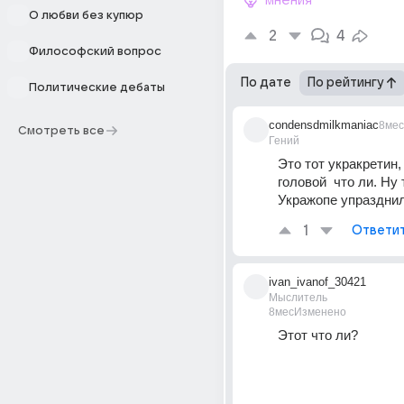
мнения
О любви без купюр
2
4
Философский вопрос
По дате
По рейтингу
Политические дебаты
condensdmilkmaniac
8мес
Смотреть все
Гений
Это тот укракретин,
головой  что ли. Ну 
Укражопе упразднили,
1
Ответи
ivan_ivanof_30421
Мыслитель
8мес
Изменено
Этот что ли?