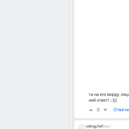
та на его морду лица
ней ответ! ;-)))
0
Ответи
rollingchef
8мес