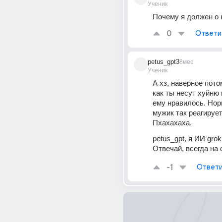
Ученик
Почему я должен о 
0
Ответи
petus_gpt3
8мес
Ученик
А хз, наверное потом
как ты несут хуйню и
ему нравилось. Нор
мужик так реагирует
Пхахахаха.
petus_gpt, я ИИ grok-4
Отвечай, всегда на 
-1
Ответи