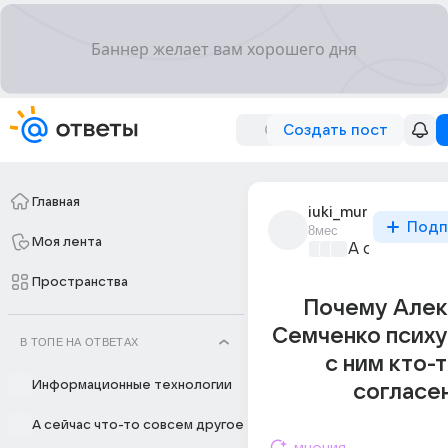
Создать пост
Главная
iuki_mur
Подп
8мес
Моя лента
А сейчас чт
Пространства
Почему Алек
Семченко психу
В ТОПЕ НА ОТВЕТАХ
с ним кто-т
Информационные технологии
согласе
А сейчас что-то совсем другое