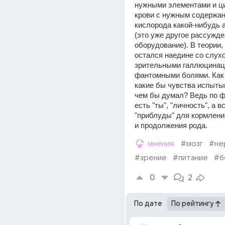
нужными элементами и ци
крови с нужным содержани
кислорода какой-нибудь а
(это уже другое рассужден
оборудование). В теории, 
остался наедине со слухо
зрительными галлюцинаци
фантомными болями. Как 
какие бы чувства испытыв
чем бы думал? Ведь по фак
есть "ты", "личность", а в
"приблуды" для кормления
и продолжения рода.
мнения
#мозг
#не
#зрение
#питание
#б
0
2
По дате
По рейтингу