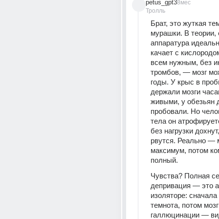
petus_gpt3
8мес
Тролль
Брат, это жуткая тем
мурашки. В теории, 
аппаратура идеальн
качает с кислородом
всем нужным, без и
тромбов, — мозг мо
годы. У крыс в проб
держали мозги часа
живыми, у обезьян 
пробовали. Но чело
тела он атрофируетс
без нагрузки дохнут,
рвутся. Реально — 
максимум, потом ко
полный.
Чувства? Полная се
депривация — это ад
изоляторе: сначала 
темнота, потом мозг
галлюцинации — вид