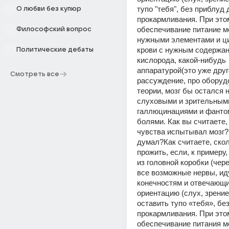
тупо "тебя", без приблуд 
О любви без купюр
прокармливания. При этом
обеспечивание питание мо
Философский вопрос
нужными элементами и ци
крови с нужным содержани
Политические дебаты
кислорода, какой-нибудь 
аппаратурой(это уже друг
Смотреть все
рассуждение, про оборудо
теории, мозг бы остался н
слуховыми и зрительными
галлюцинациями и фанто
болями. Как вы считаете, 
чувства испытывал мозг?
думал?Как считаете, скол
прожить, если, к примеру, 
из головной коробки (чере
все возможные нервы, иду
конечностям и отвечающие
ориентацию (слух, зрение). 
оставить тупо «тебя», без
прокармливания. При этом
обеспечивание питания мо