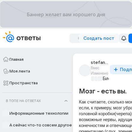
Создать пост
Главная
stefan_ss
8мес
Подп
Моя лента
Изменено
Биология
+4
Пространства
Мозг - есть вы.
В ТОПЕ НА ОТВЕТАХ
Как считаете, сколько мож
если, к примеру, мозг убра
головной коробки(черепа),
Информационные технологии
возможные нервы, идущие
конечностям и отвечающие
А сейчас что-то совсем другое
ориентацию (слух, зрение)