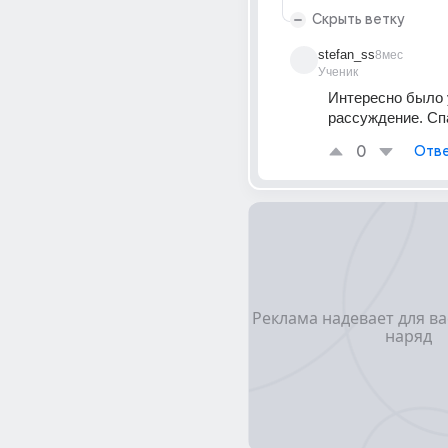
Скрыть ветку
stefan_ss
8мес
Ученик
Интересно было 
рассуждение. Сп
0
Отве