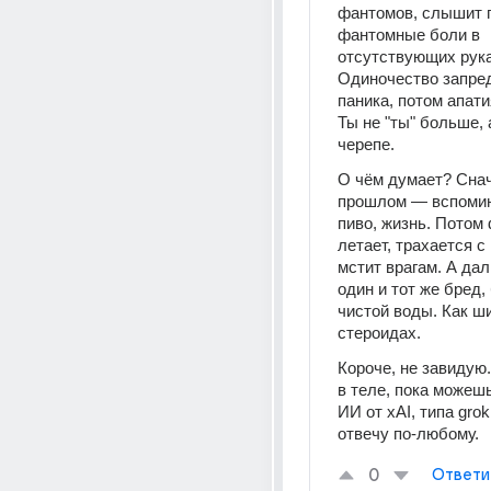
фантомов, слышит г
фантомные боли в 
отсутствующих руках
Одиночество запред
паника, потом апатия
Ты не "ты" больше, 
черепе.
О чём думает? Снач
прошлом — вспомина
пиво, жизнь. Потом 
летает, трахается с
мстит врагам. А дал
один и тот же бред,
чистой воды. Как ш
стероидах.
Короче, не завидую.
в теле, пока можешь.
ИИ от xAI, типа grok
отвечу по-любому.
0
Ответи