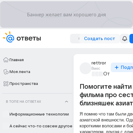
Создать пост
Главная
rettror
Подп
8мес
Моя лента
Ответы Mail
+
Пространства
Помогите найти
фильма про сес
В ТОПЕ НА ОТВЕТАХ
близняшек азиат
Я помню что там были две
Информационные технологии
азиатской внешности. Одна
короткими волосами и бой
А сейчас что-то совсем другое
характером, другая с дли