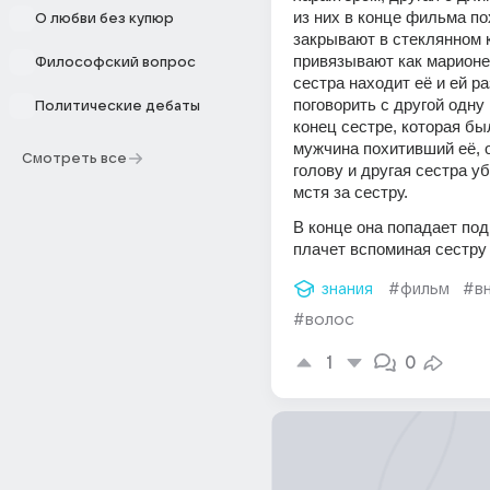
из них в конце фильма по
О любви без купюр
закрывают в стеклянном ку
привязывают как марионет
Философский вопрос
сестра находит её и ей р
поговорить с другой одну 
Политические дебаты
конец сестре, которая был
мужчина похитивший её, о
Смотреть все
голову и другая сестра уб
мстя за сестру.
В конце она попадает под
плачет вспоминая сестру
знания
#фильм
#в
#волос
1
0