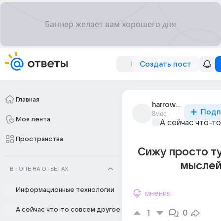
Создать пост
Главная
harrowing_7058
Подп
8мес
Моя лента
А сейчас что-т
Пространства
Сижу просто т
мысле
В ТОПЕ НА ОТВЕТАХ
Информационные технологии
мнения
А сейчас что-то совсем другое
1
0