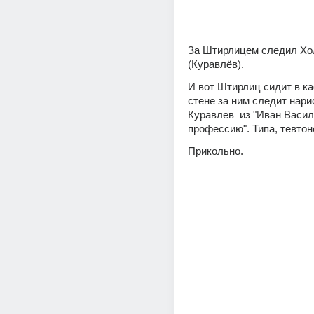
За Штирлицем следил Хо
(Куравлёв).
И вот Штирлиц сидит в ка
стене за ним следит нари
Куравлев  из "Иван Васил
профессию". Типа, тевтон
Прикольно.