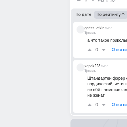
0
2
По дате
По рейтингу
gariss_atkin
7мес
Тролль
а что такое приколь
0
Ответи
xepak228
7мес
Тролль
Штандартен фэрер с
нордический, истинн
не ебёт, чемпион сек
не женат
0
Ответи