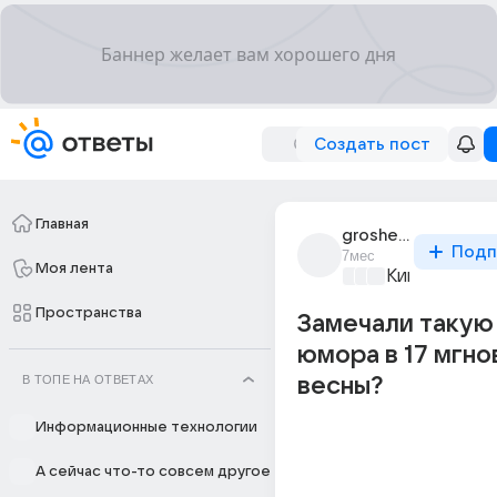
Создать пост
Главная
groshei_nemae
Подп
7мес
Моя лента
Киномания
+4
Пространства
Замечали такую
юмора в 17 мгно
В ТОПЕ НА ОТВЕТАХ
весны?
Информационные технологии
А сейчас что-то совсем другое