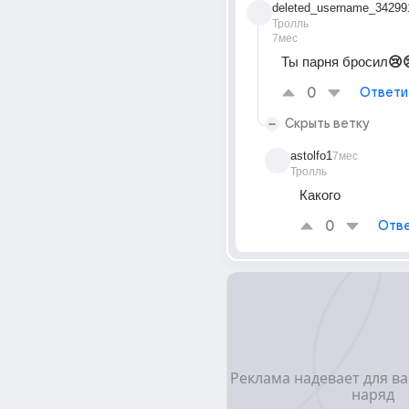
deleted_username_34299
Тролль
7мес
Ты парня бросил
😢
0
Ответи
Скрыть ветку
astolfo1
7мес
Тролль
Какого 
0
Отве