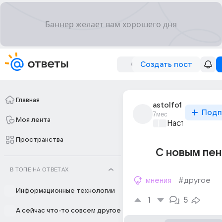
Создать пост
Главная
astolfo1
Подп
7мес
Моя лента
Настоящие м
Пространства
С новым пе
В ТОПЕ НА ОТВЕТАХ
мнения
#другое
Информационные технологии
1
5
А сейчас что-то совсем другое