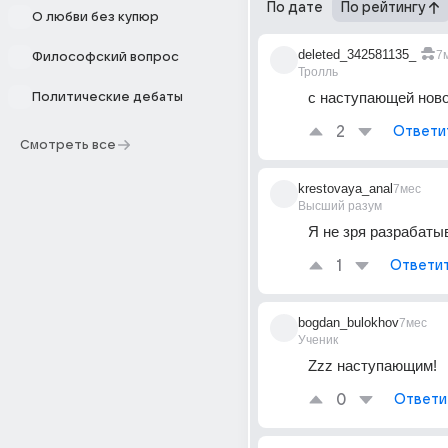
По дате
По рейтингу
О любви без купюр
deleted_342581135_
7
Философский вопрос
Тролль
с наступающей ново
Политические дебаты
2
Ответи
Смотреть все
krestovaya_anal
7мес
Высший разум
Я не зря разрабаты
1
Ответи
bogdan_bulokhov
7мес
Ученик
Zzz наступающим!
0
Ответи