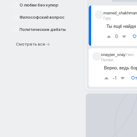
О любви без купюр
mamed_shakhman
Философский вопрос
Гуру
Ты ещё найди 
Политические дебаты
0
О
Смотреть все
snayper_snay
7мес
Профи
Верно, ведь бор
-1
От