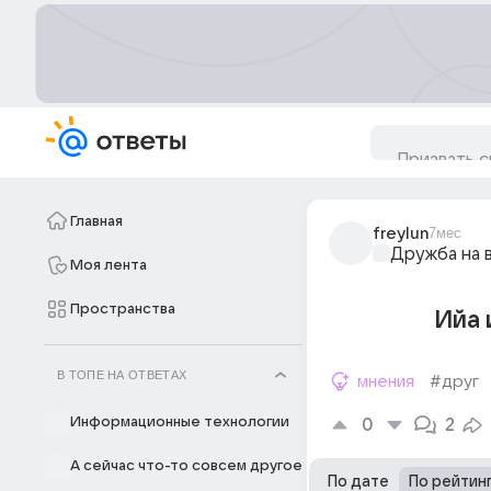
Главная
freylun
7мес
Дружба на 
Моя лента
Пространства
Ийа 
В ТОПЕ НА ОТВЕТАХ
мнения
#друг
Информационные технологии
0
2
А сейчас что-то совсем другое
По дате
По рейтин