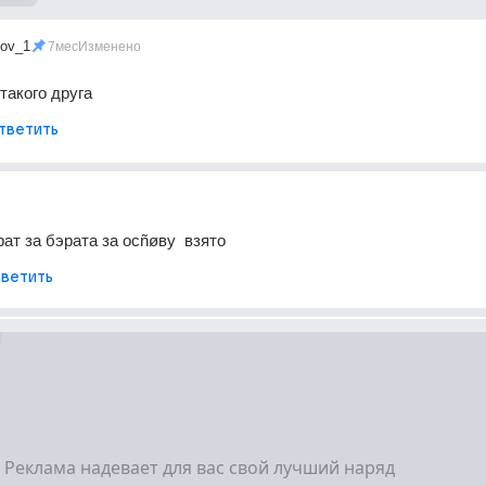
ov_1
7мес
Изменено
такого друга
тветить
ат за бэрата за осñøву  взято 
ветить