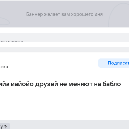
Подписа
века
ийа иайойо друзей не меняют на бабло
гу