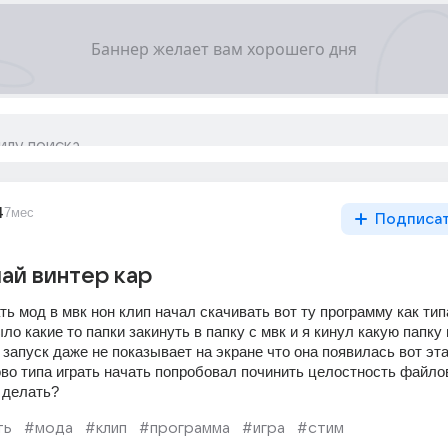
4
7мес
Подписа
ай винтер кар
ть мод в мвк нон клип начал скачивать вот ту программу как тип
ло какие то папки закинуть в папку с мвк и я кинул какую папку 
а запуск даже не показывает на экране что она появилась вот эта
ново типа играть начать попробовал починить целостность файлов
 делать?
ть
#мода
#клип
#программа
#игра
#стим