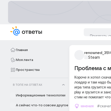
Главная
renowned_351
Steam
Моя лента
Проблема с м
Пространства
Короче я хотел скача
лоадер и там надо бы
В ТОПЕ НА ОТВЕТАХ
игра типа грузится н
play и грузится и за
Информационные технологии
стим не помогает что
А сейчас что-то совсем другое
мнения
#скача