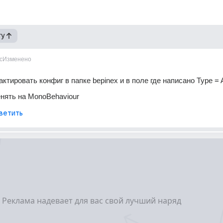
гу
с
Изменено
ктировать конфиг в папке bepinex и в поле где написано Type = A
менять на MonoBehaviour
ветить