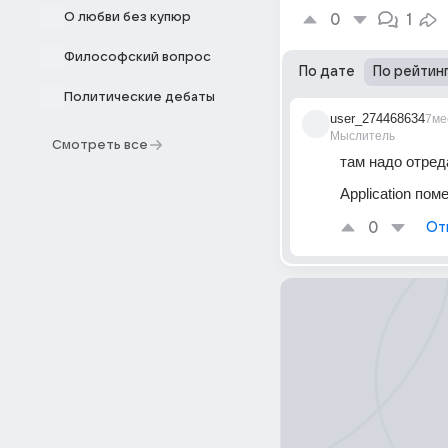
О любви без купюр
0
1
Философский вопрос
По дате
По рейтин
Политические дебаты
user_274468634
7ме
Мыслитель
Смотреть все
там надо отреда
Application по
0
От