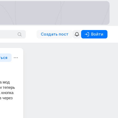
Создать пост
Войти
ться
а мод 
и теперь 
 кнопка 
 через 