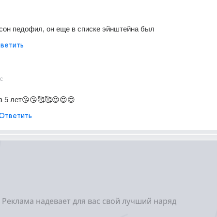
сон педофил, он еще в списке эйнштейна был 
ветить
с
аз 5 лет😘😘🥰🥰😍😍😍
Ответить