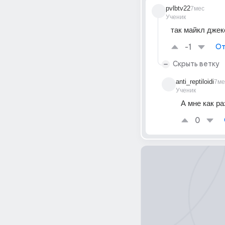
pvlbtv22
7мес
Ученик
так майкл джек
-1
От
Скрыть ветку
anti_reptiloidi
7ме
Ученик
А мне как р
0