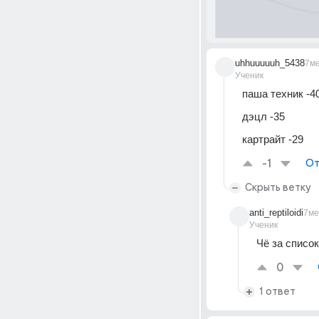
uhhuuuuuh_5438
7м
Ученик
паша техник -4
дэцл -35
картрайт -29
-1
От
Скрыть ветку
anti_reptiloidi
7ме
Ученик
Чё за списо
0
1 ответ