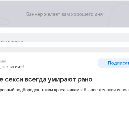
7мес
Подписа
а, религия
+4
е секси всегда умирают рано
й ровный подбородок, таким красавчикам я бы все желания испо