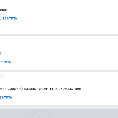
ания
Ответить
о
етить
ес
лет - средний возраст дожития в скрепостане
ветить