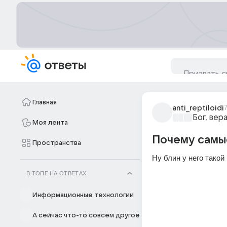
Главная
anti_reptiloidi
Бог, вер
Моя лента
Почему самы
Пространства
Ну блин у него тако
В ТОПЕ НА ОТВЕТАХ
Информационные технологии
А сейчас что-то совсем другое