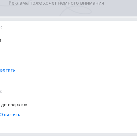
ес
0
ветить
с
к дегенератов
Ответить