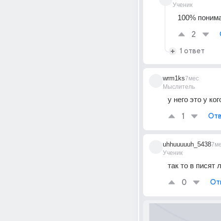
Ученик
100% поним
2
1 ответ
wrm1ks
7мес
Мыслитель
у него это у ког
1
Отв
uhhuuuuuh_5438
7м
Ученик
так то в писят 
0
От