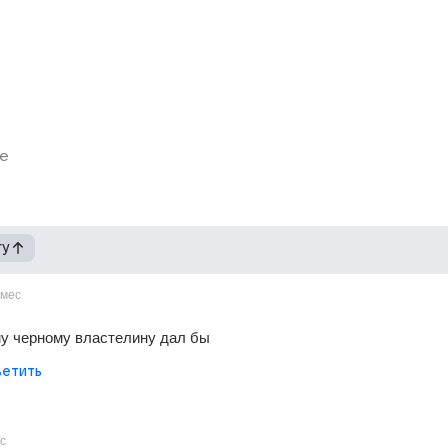
е
гу
мес
му черному властелину дал бы
етить
с