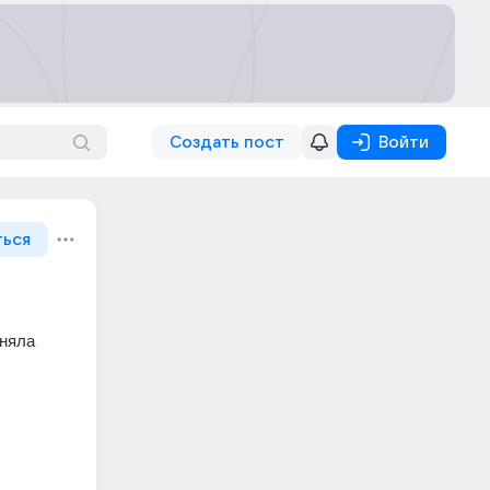
Создать пост
Войти
ться
лняла