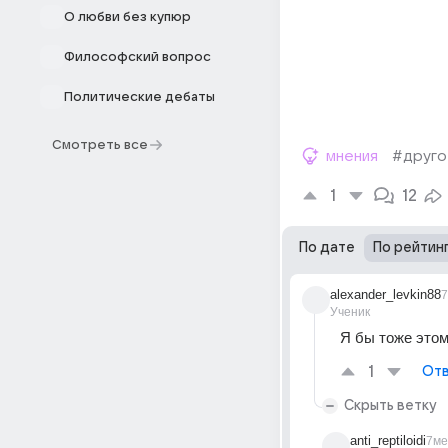
О любви без купюр
Философский вопрос
Политические дебаты
Смотреть все
мнения
#друго
1
12
По дате
По рейтин
alexander_levkin88
7
Ученик
Я бы тоже это
1
Отв
Скрыть ветку
anti_reptiloidi
7ме