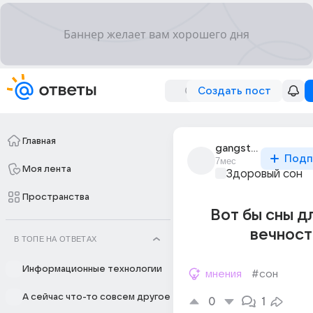
Создать пост
Главная
gangsta_transgirl8
Подп
7мес
Моя лента
Здоровый сон
Пространства
Вот бы сны д
вечност
В ТОПЕ НА ОТВЕТАХ
Информационные технологии
мнения
#сон
А сейчас что-то совсем другое
0
1