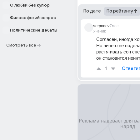
О любви без купюр
По дате
По рейтингу
Философский вопрос
serpodev
7мес
Политические дебаты
Ученик
Согласен, иногда хо
Но ничего не подела
Смотреть все
растягивать сон спе
он становится неин
1
Ответи