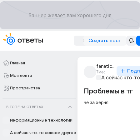
Создать пост
Главная
fanatical_9754
Подп
7мес
Моя лента
А сейчас что-т
Пространства
Проблемы в тг
чё за херня 
В ТОПЕ НА ОТВЕТАХ
Информационные технологии
А сейчас что-то совсем другое