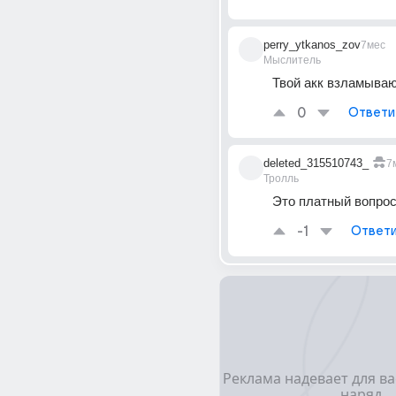
perry_ytkanos_zov
7мес
Мыслитель
Твой акк взламыва
0
Ответи
deleted_315510743_
7
Тролль
Это платный вопро
-1
Ответи