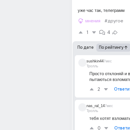
уже час так, телеграмм 
мнения
#другое
1
4
По дате
По рейтингу
sushkin44
7мес
Тролль
Просто отклоняй и в
пытаються взломат
2
Ответи
nas_ral_14
7мес
Тролль
тебя хотят взломат
0
Ответи