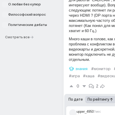
О любви без купюр
интересуют вообще). Вопр
следующем: потянет ли р
Философский вопрос
через HDMI ? (DP порта не
максимальную частоту об
Политические дебаты
потянет (Как понял для мо
хватит и 60 Гц.)
Смотреть все
Много каши в голове, как 
проблема с конфликтом в
видеокарты и дискретной.
монитор подключить не д
отдельным. 
знания
#монитор
#игра
#каша
#видеок
0
2
По дате
По рейтингу
upper_4950
7мес