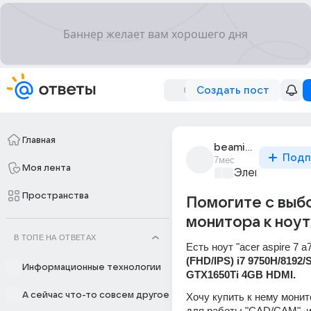
Создать пост
Главная
beaming_0482
Подп
7мес
Моя лента
Электроника 
Пространства
Помогите с выб
монитора к ноут
В ТОПЕ НА ОТВЕТАХ
(FHD/IPS) i7 9750H/8192/
Информационные технологии
GTX1650Ti 4GB HDMI. 
А сейчас что-то совсем другое
Хочу купить к нему монито
для работы "CAD/CAM", иг