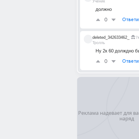
Ученик
должно
0
Ответи
deleted_342633462_
7
Тролль
Ну 2к 60 долждно б
0
Ответи