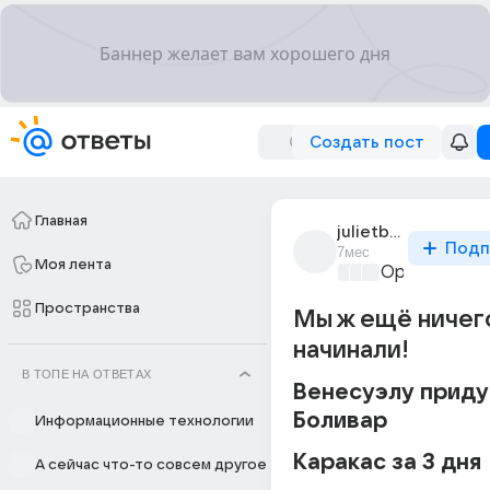
Создать пост
Главная
julietbinoch
Подп
7мес
Моя лента
Оружие и во
Пространства
Мы ж ещё ничег
начинали!
В ТОПЕ НА ОТВЕТАХ
Венесуэлу приду
Боливар 
Информационные технологии
Каракас за 3 дня 
А сейчас что-то совсем другое