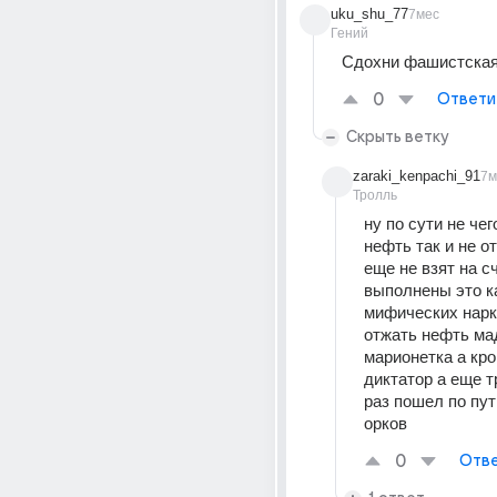
uku_shu_77
7мес
Гений
Cдoxни фашистская
0
Ответи
Скрыть ветку
zaraki_kenpachi_91
7м
Тролль
ну по сути не чег
нефть так и не от
еще не взят на сч
выполнены это ка
мифических нарк
отжать нефть мад
марионетка а кро
диктатор а еще т
раз пошел по пут
орков 
0
Отве