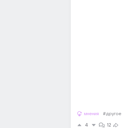
мнения
#другое
4
12