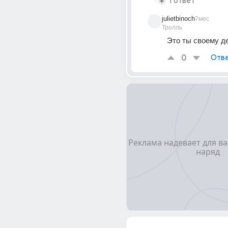
1 ответ
julietbinoch
7мес
Тролль
Это ты своему д
0
Отве