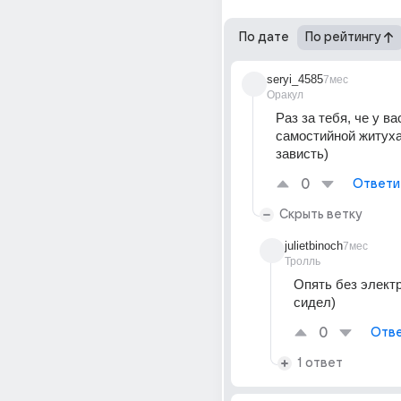
По дате
По рейтингу
seryi_4585
7мес
Оракул
Раз за тебя, че у вас
самостийной житуха
зависть)
0
Ответи
Скрыть ветку
julietbinoch
7мес
Тролль
Опять без электр
сидел)
0
Отве
1 ответ