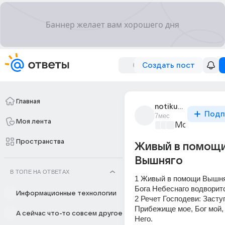
Создать пост
Главная
notikumuhorizonts
Подп
7мес
Моя лента
Мозговой ш
Пространства
Живый в помощ
Вышняго
В ТОПЕ НА ОТВЕТАХ
1 Живый в помощи Вышняг
Бога Небеснаго водворит
Информационные технологии
2 Речет Господеви: Заступ
Прибежище мое, Бог мой, 
А сейчас что-то совсем другое
Него.