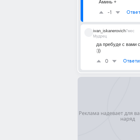
Аминь +
-1
Ответ
ivan_iskanerovich
7мес
Мудрец
да пребуде с вами с
:))
0
Ответи