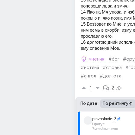
попереши льва и змия.
14 Яко на Мя упова, и изб
покрыю и, яко позна имя 
15 Воззовет ко Мне, и усл
ним есмь в скорби, изму eг
прославлю eго,
16 долготою дний исполню
eму спасение Мое.
мнения
#бог
#ору
#истина
#страна
#го
#ангел
#долгота
1
2
По дате
По рейтингу
pravoslavie_3
Оракул
7мес
Изменено