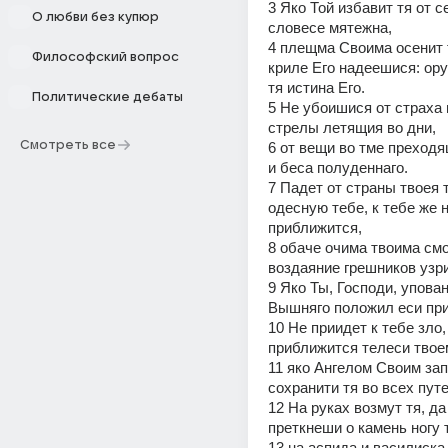
3 Яко Той избавит тя от се
О любви без купюр
словесе мятежна,
4 плещма Своима осенит т
Философский вопрос
криле Его надеешися: ор
тя истина Его.
Политические дебаты
5 Не убоишися от страха н
стрелы летящия во дни,
Смотреть все
6 от вещи во тме преходящ
и беса полуденнаго.
7 Падет от страны твоея 
одесную тебе, к тебе же н
приближится,
8 обаче очима твоима смо
воздаяние грешников узр
9 Яко Ты, Господи, упован
Вышняго положил еси пр
10 Не приидет к тебе зло, 
приближится телеси твое
11 яко Ангелом Своим запо
сохранити тя во всех путе
12 На руках возмут тя, да 
преткнеши о камень ногу 
13 на аспида и василиска