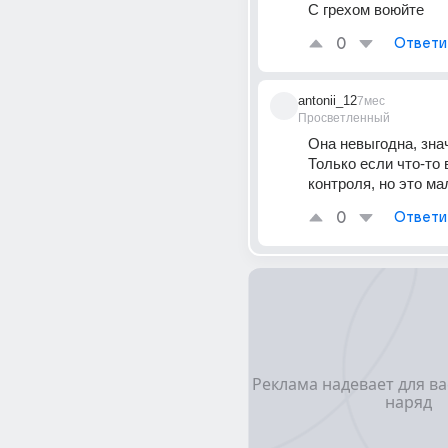
С грехом воюйте
0
Ответи
antonii_12
7мес
Просветленный
Она невыгодна, знач
Только если что-то 
контроля, но это м
0
Ответи