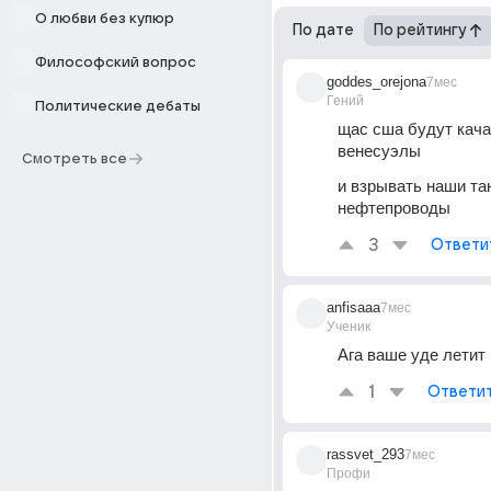
О любви без купюр
По дате
По рейтингу
Философский вопрос
goddes_orejona
7мес
Гений
Политические дебаты
щас сша будут кача
венесуэлы
Смотреть все
и взрывать наши тан
нефтепроводы
3
Ответи
anfisaaa
7мес
Ученик
Ага ваше уде летит 
1
Ответи
rassvet_293
7мес
Профи