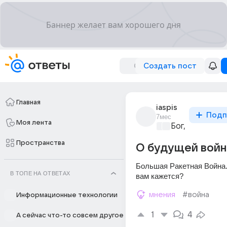
Создать пост
Главная
iaspis
Подп
7мес
Моя лента
Бог, вера, рел
Пространства
О будущей вой
Большая Ракетная Война. 
В ТОПЕ НА ОТВЕТАХ
вам кажется?
мнения
#война
Информационные технологии
1
4
А сейчас что-то совсем другое