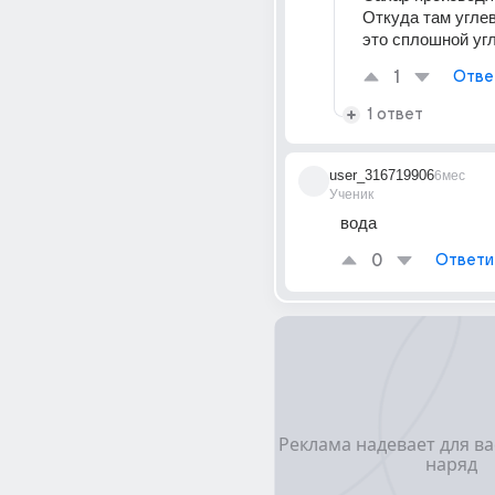
Откуда там угле
это сплошной уг
1
Отве
1 ответ
user_316719906
6мес
Ученик
вода
0
Ответи