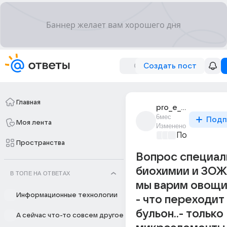
Создать пост
Главная
pro_e_contro
6мес
Подп
Моя лента
Изменено
Политически
Пространства
Вопрос специал
биохимии и ЗОЖ:
В ТОПЕ НА ОТВЕТАХ
мы варим овощи
Информационные технологии
- что переходит
бульон..- только
А сейчас что-то совсем другое