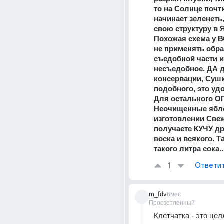
то на Солнце почти
начинает зеленеть,
свою структуру в 
Похожая схема у В
не применять обра
съедобной части и
несъедобное. ДА д
консервации, Сушк
подобного, это уд
Для остального 
Неочищенные ябло
изготовлении Свеж
получаете КУЧУ др
воска и всякого. Та
такого литра сока..
1
Ответи
m_fdv
6мес
Просветленный
Клетчатка - это цел