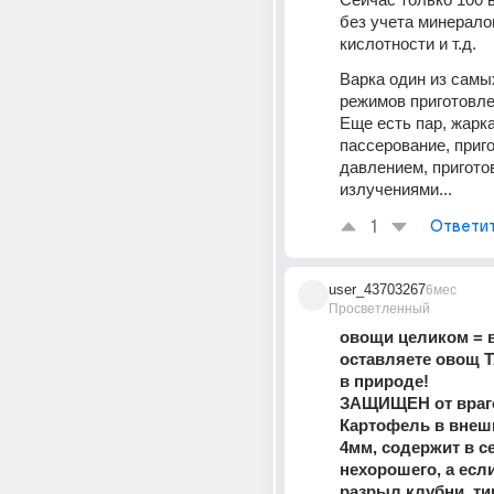
без учета минералов
кислотности и т.д.
Варка один из самы
режимов приготовле
Еще есть пар, жарка,
пассерование, приго
давлением, пригото
излучениями...
1
Ответи
user_43703267
6мес
Просветленный
овощи целиком = в
оставляете овощ Т
в природе!
ЗАЩИЩЕН от враго
Картофель в внешн
4мм, содержит в с
нехорошего, а если 
разрыл клубни, тип