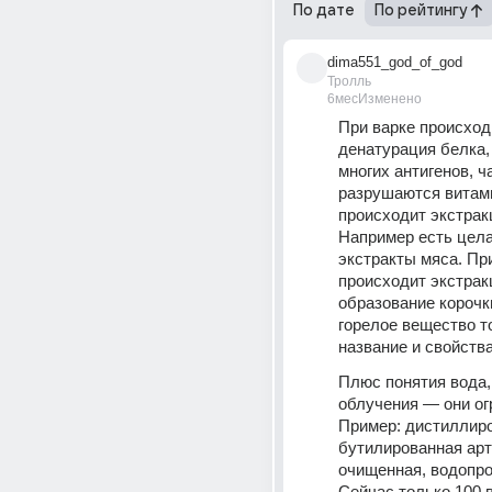
По дате
По рейтингу
dima551_god_of_god
Тролль
6мес
Изменено
При варке происходи
денатурация белка, 
многих антигенов, ч
разрушаются витами
происходит экстракц
Например есть цела
экстракты мяса. При
происходит экстрак
образование корочки
горелое вещество т
название и свойства
Плюс понятия вода, 
облучения — они ог
Пример: дистиллиро
бутилированная арт
очищенная, водопро
Сейчас только 100 