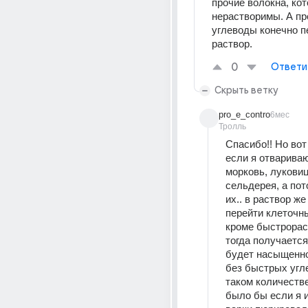
прочие волокна, кот
нерастворимы. А пр
углеводы конечно пе
раствор.
0
Ответи
Скрыть ветку
pro_e_contro
6мес
Тролль
Спасибо!! Но вот 
если я отвариваю
морковь, луковиц
сельдерея, а пот
их.. в раствор же 
перейти клеточны
кроме быстрорас
тогда получается
будет насыщенног
без быстрых угле
таком количестве,
было бы если я и