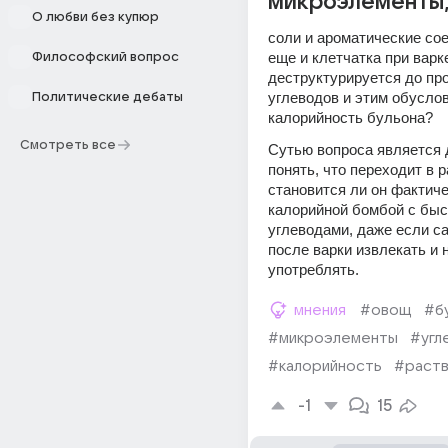
микроэлементы
О любви без купюр
соли и ароматические сое
еще и клетчатка при варке
Философский вопрос
деструктурируется до про
углеводов и этим обуслов
Политические дебаты
калорийность бульона?
Смотреть все
Сутью вопроса является 
понять, что переходит в р
становится ли он фактиче
калорийной бомбой с быс
углеводами, даже если са
после варки извлекать и н
употреблять. 
мнения
#овощ
#б
#микроэлементы
#угл
#калорийность
#раст
-1
15