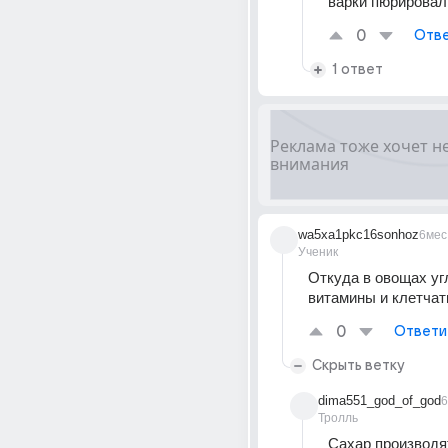
варки пюрировал.
0
Отве
1 ответ
wa5xa1pkc16sonhoz
6мес
Ученик
Откуда в овощах уг
витамины и клетчат
0
Ответи
Скрыть ветку
dima551_god_of_god
6
Тролль
Сахар производят