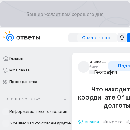
Создать пост
Главная
planeta_planety_1
Подп
6мес
Моя лента
География
Пространства
Что находит
координате 0° 
В ТОПЕ НА ОТВЕТАХ
долготы
Информационные технологии
знания
#широта
#
А сейчас что-то совсем другое