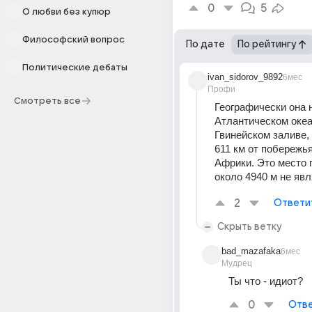
0
5
О любви без купюр
Философский вопрос
По дате
По рейтингу
Политические дебаты
ivan_sidorov_9892
6мес
Профи
Смотреть все
Географически она н
Атлантическом океан
Гвинейском заливе, 
611 км от побережья
Африки. Это место 
около 4940 м не явл
2
Ответи
Скрыть ветку
bad_mazafaka
6мес
Мудрец
Ты что - идиот?
0
Отве