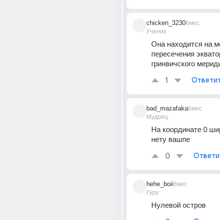
chicken_3230
6мес
Ученик
Она находится на ме
пересечения экватор
гринвичского мерид
1
Ответи
bad_mazafaka
6мес
Мудрец
На координате 0 ши
нету вашпе
0
Ответи
hehe_boii
6мес
Гуру
Нулевой остров