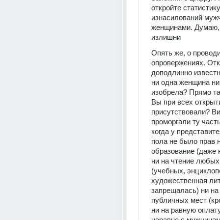
откройте статистику
изнасилований мужч
женщинами. Думаю, 
излишни
Опять же, о провод
опровержениях. Отк
доподлинно известно
ни одна женщина нич
изобрела? Прямо та
Вы при всех открыти
присутствовали? Ви
проморгали ту часть
когда у представите
пола не было прав н
образование (даже н
ни на чтение любых 
(учебных, энциклоп
художественная лит
запрещалась) ни на
публичных мест (кро
ни на равную оплату
наравне с мужчинам