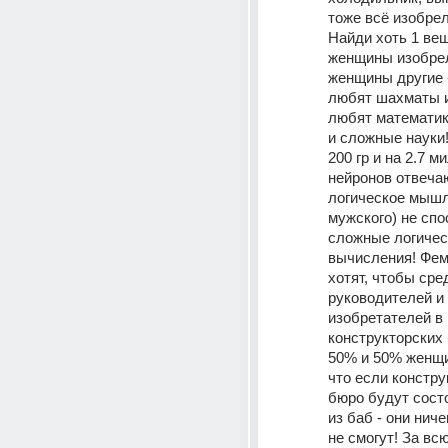
тоже всё изобрел
Найди хоть 1 вещ
женщины изобрел
женщины другие -
любят шахматы и
любят математику
и сложные науки! 
200 гр и на 2.7 м
нейронов отвеча
логическое мышл
мужского) не спо
сложные логичес
вычисления! Фем
хотят, чтобы сре
руководителей и 
изобретателей в 
конструкторских
50% и 50% женщи
что если констру
бюро будут состо
из баб - они ниче
не смогут! За вс