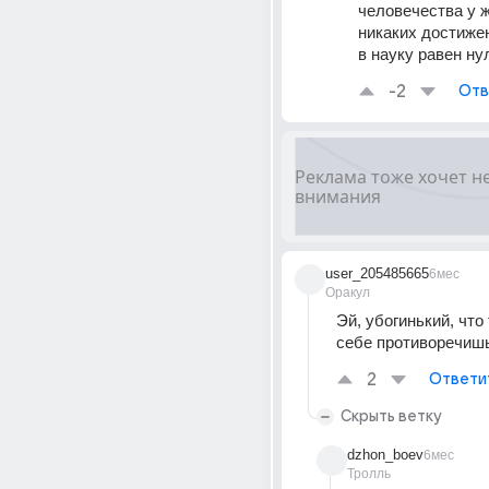
человечества у ж
никаких достижен
в науку равен ну
-2
Отв
user_205485665
6мес
Оракул
Эй, убогинький, что 
себе противоречишь
2
Ответи
Скрыть ветку
dzhon_boev
6мес
Тролль