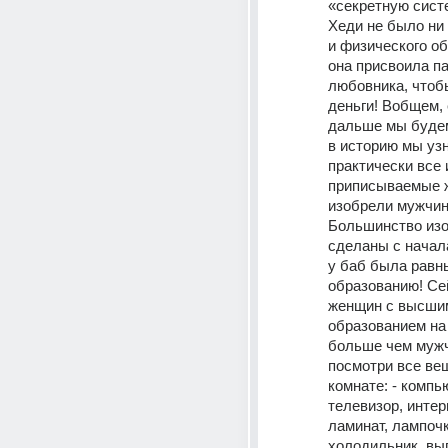
«секретную систе
Хеди не было ни 
и физического об
она присвоила па
любовника, чтобы
деньги! Вобщем, 
дальше мы будем
в историю мы узн
практически все 
приписываемые ж
изобрели мужчин
Большинство изо
сделаны с начала 
у баб была равны
образованию! Сей
женщин с высшим
образованием на 
больше чем мужч
посмотри все вещ
комнате: - компью
телевизор, интерн
ламинат, лампочк
холодильник, выгл