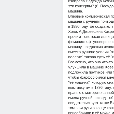
изобрела Надежда Кожина 
эти консервы? )6. Посудо
машина.
Впервые коммерческая п
машина с ручным приводо
в 1880 году. Ее создател
Хове. А Джозефина Кокре
прочим - светская львица,
феминистка) "усовершенс
машину, предложив испол
вместо ручного усилия "ч
полегче" такова суть её "и
Возможно, что она что-то 
улучшила в машине Хове -
подложила прутиков или т
чтобы фарфор бился мень
"её машина", которую она 
выставку аж в 1896 году, 
вранью о моторизованной 
имела ручной привод - об 
свидетельствует та же Ви
том, чьи руки в конце конц
присобачили к её мойке мо