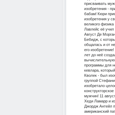
присваивать мужс
изобретения - пр
бабам! Кюри прис
изобретения у сво
великого физика 
Лавлейс её учил 
Август Де Морган
Бебидж, с которы
общалась и от не
его изобретение!
лет до неё созда
вычислительную 
программы для н
кевлара, который
Кволек - был изо
группой Стефани !
изобретало целое
конструкторское 
мужчин! 11 август
Хеди Ламарр и из
Джордж Антейл п
американский пат