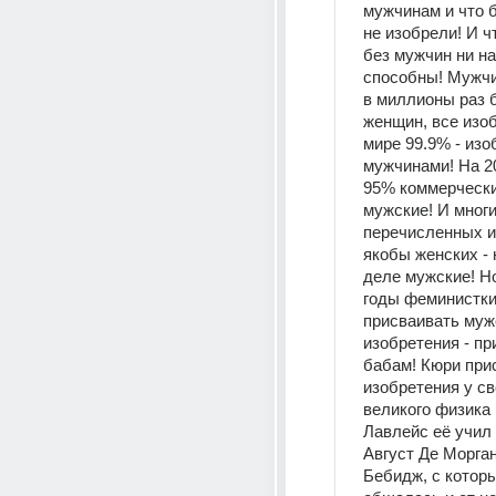
мужчинам и что б
не изобрели! И ч
без мужчин ни на 
способны! Мужчи
в миллионы раз 
женщин, все изоб
мире 99.9% - изо
мужчинами! На 20
95% коммерческих
мужские! И многие
перечисленных и
якобы женских - 
деле мужские! Но
годы феминистки 
присваивать мужс
изобретения - пр
бабам! Кюри прис
изобретения у сво
великого физика 
Лавлейс её учил 
Август Де Морган
Бебидж, с которы