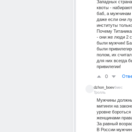
Западных страна
квоты - набирают
баб, а мужчинам 
даже если они лу
институты только
Почему Титаника 
- они же люди 2 
были мужчин! Ба
были привилегир
полом, их считали
для них всегда б
привилегии!
0
Отве
dzhon_boev
6мес
Тролль
Мужчины должны 
митинги на закон
уровне бороться 
женщинами права
За равный возрас
В России мужчин