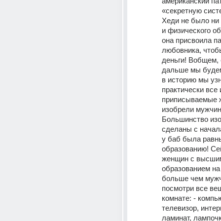
американский пат
«секретную систе
Хеди не было ни 
и физического об
она присвоила па
любовника, чтобы
деньги! Вобщем, 
дальше мы будем
в историю мы узн
практически все 
приписываемые ж
изобрели мужчин
Большинство изо
сделаны с начала 
у баб была равны
образованию! Сей
женщин с высшим
образованием на 
больше чем мужч
посмотри все вещ
комнате: - компью
телевизор, интерн
ламинат, лампочк