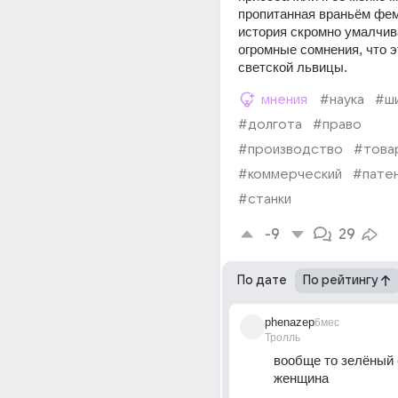
пропитанная враньём фем
история скромно умалчива
огромные сомнения, что э
светской львицы.
мнения
#наука
#ш
#долгота
#право
#производство
#това
#коммерческий
#пате
#станки
-9
29
По дате
По рейтингу
phenazep
6мес
Тролль
вообще то зелёный 
женщина 