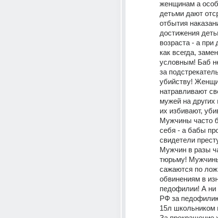
женщинам а особе
детьми дают отср
отбытия наказани
достижения детьм
возраста - а при 
как всегда, замен
условным! Баб н
за подстрекатель
убийству! Женщи
натравливают сво
мужей на других 
их избивают, убив
Мужчины часто бе
себя - а бабы про
свидетели престу
Мужчин в разы ч
тюрьму! Мужчины
сажаются по лож
обвинениям в изн
педофилии! А ни 
РФ за педофилию,
15л школьником 
За прекращение ж