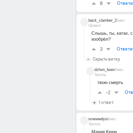
8
Ответи
back_clamber_2
5мес
Оракул
Слышь, ты, катах, с
изобрёл?
3
Ответи
Скрыть ветку
dzhon_boev
5мес
Тролль
твою смерть
-2
Отв
1 ответ
isnewwdysi
6мес
Тролль
Мария Кюри