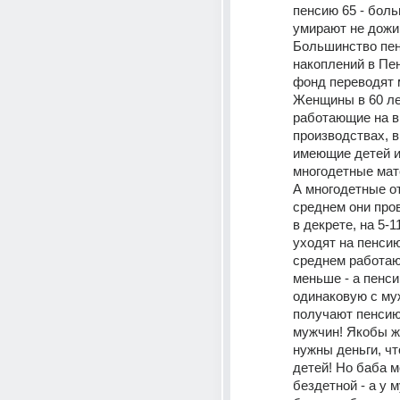
пенсию 65 - боль
умирают не дожив
Большинство пен
накоплений в Пе
фонд переводят 
Женщины в 60 лет
работающие на в
производствах, в
имеющие детей и
многодетные мате
А многодетные от
среднем они пров
в декрете, на 5-1
уходят на пенсию.
среднем работают
меньше - а пенси
одинаковую с муж
получают пенсию
мужчин! Якобы ж
нужны деньги, чт
детей! Но баба м
бездетной - а у 