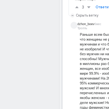
3
Ответи
Скрыть ветку
dzhon_boev
6мес
Тролль
Раньше всем был
что женщины не р
мужчинам и что б
не изобрели! И ч
без мужчин ни на 
способны! Мужчи
в миллионы раз 
женщин, все изоб
мире 99.9% - изо
мужчинами! На 20
95% коммерческих
мужские! И многие
перечисленных и
якобы женских - 
деле мужские! Но
годы феминистки 