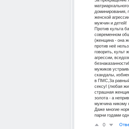
матриархального 
доминирования, п
женской агрессии
мужчин и детей!
Против культа ба
современном общ
(женщина - она же
против неё нельз
говорить, культ ж
агрессии, вседоз
безнаказанности!
мужиков устраива
скандалы, избиен
в ПМС,За равный 
сексу! (любая жи
страшная женщин
золота - а непри
мужчина никому н
Даже многие нор
парни годами одн
0
Отве