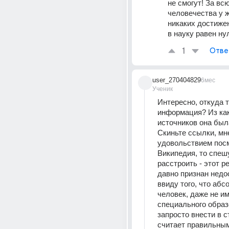
не смогут! За вс
человечества у ж
никаких достижен
в науку равен нулю
1
Отве
user_270404829
6мес
Ученик
Интересно, откуда т
информация? Из как
источников она была
Скиньте ссылки, мне
удовольствием посм
Википедия, то спешу
расстроить - этот ре
давно признан недо
ввиду того, что абс
человек, даже не им
специального образ
запросто внести в ст
считает правильным 