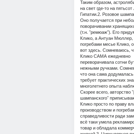
Таким образом, астроляби
на свет где-то на пятьсот
Гипатии.2. Розовое шампа
Оно получается при небо
поворачивании хранящихс
(т.н. "ремюаж"). Его прид
Клико, а Антуан Мюллер,
погребами месье Клико, о
вот здесь. Сомневаюсь, ч
Клико САМА ежедневно 
переворачивала сотни бу
нежными ручками. Сомнев
что она сама додумалась д
требует практических знан
многолетнего опыта наблю
Скорее всего, авторство "
шампанского" приписываю
Клико просто по праву вла
производством и погребам
справедливости ради заме
всё таки умела рекламиро
товар и обладала коммерч
жилкой.3. Циркулярная пи