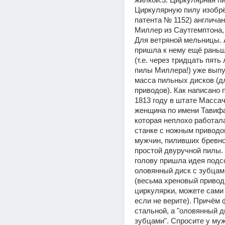
Циркулярную пилу изобрё
патента № 1152) англичан
Миллер из Саутгемптона, в
Для ветряной мельницы. А
пришла к нему ещё раньше
(т.е. через тридцать пять 
пилы Миллера!) уже выпу
масса пильных дисков (д
приводов). Как написано п
1813 году в штате Массач
женщина по имени Тавифа
которая неплохо работала
станке с ножным приводом
мужчин, пиливших бревно
простой двуручной пилы. Т
голову пришла идея подс
оловянный диск с зубцами
(весьма хреновый привод 
циркулярки, можете сами 
если не верите). Причём 
стальной, а "оловянный ди
зубцами". Спросите у муж