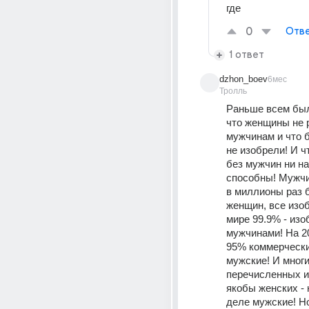
где
0
Отве
1 ответ
dzhon_boev
6мес
Тролль
Раньше всем был
что женщины не р
мужчинам и что б
не изобрели! И ч
без мужчин ни на 
способны! Мужчи
в миллионы раз 
женщин, все изоб
мире 99.9% - изо
мужчинами! На 20
95% коммерческих
мужские! И многие
перечисленных и
якобы женских - 
деле мужские! Но