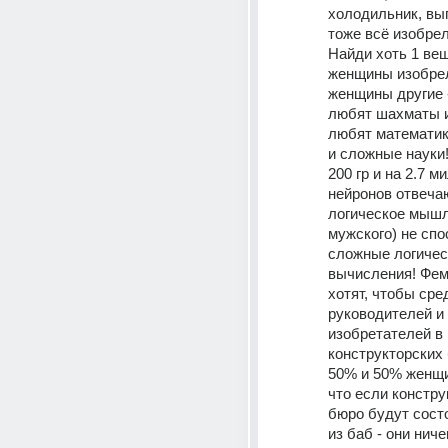
холодильник, выгл
тоже всё изобрел
Найди хоть 1 вещ
женщины изобрел
женщины другие -
любят шахматы и
любят математику
и сложные науки! 
200 гр и на 2.7 м
нейронов отвеча
логическое мышл
мужского) не спо
сложные логичес
вычисления! Фем
хотят, чтобы сре
руководителей и 
изобретателей в 
конструкторских
50% и 50% женщи
что если констру
бюро будут состо
из баб - они ниче