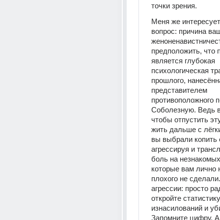
точки зрения.
Меня же интересует 
вопрос: причина ваш
женоненавистничест
предположить, что п
является глубокая 
психологическая тр
прошлого, нанесённа
представителем 
противоположного по
Соболезную. Ведь вм
чтобы отпустить эту
жить дальше с лёгк
вы выбрали копить о
агрессируя и трансл
боль на незнакомых
которые вам лично н
плохого не сделали.
агрессии: просто ра
откройте статистику
изнасилований и уб
Запомните цифру. А 