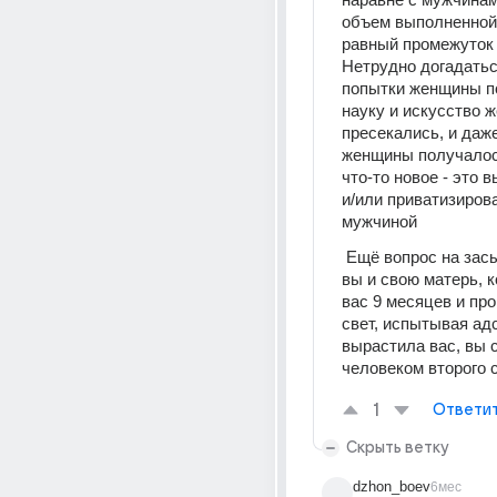
объем выполненной 
равный промежуток 
Нетрудно догадаться
попытки женщины по
науку и искусство ж
пресекались, и даже
женщины получалос
что-то новое - это 
и/или приватизирова
мужчиной
 Ещё вопрос на засыпку, неужели 
вы и свою матерь, к
вас 9 месяцев и про
свет, испытывая адс
вырастила вас, вы с
человеком второго 
1
Ответи
Скрыть ветку
dzhon_boev
6мес