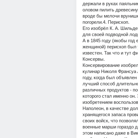
держали в руках паяльник
оловом пилить древесину?
вроде бы мелочи врунишк
погорели.4. Перископ.
Его изобрёл К. А. Шильдер
для своей подводной лод
А в 1845 году (якобы год е
женщиной) перископ был 
известен. Так что и тут фи
Консервы.
Консервирование изобрел
кулинар Николя Франсуа А
году, когда был объявлен 
лучший способ длительно
различных продуктов - по
которого стал именно он. 
изобретением воспользов
Наполеон, в качестве дол
хранящегося запаса прови
своих войск, что позволя
военные марши гораздо д
этом написано даже в Вик