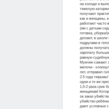
на холоде и вып
тяжелую каторжну
получают практич
как и женщины, к
работают часто в
(им с детьми сид
готовка, уборка!)
делают, в школе 
подругами в тепл
должны получать
зарплату больше
равную судебную
Мужчин сажают з
мелочи - хлопнул 
лет, отправил го
2.5 года тюрьмы! 
одни и те же пре
1,5-2 раза срок 
женщинам! Котор
за заказ убийства
убийство ребёнк
дают условные ср