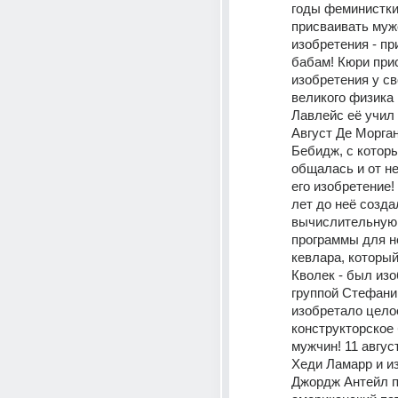
годы феминистки 
присваивать мужс
изобретения - пр
бабам! Кюри прис
изобретения у сво
великого физика 
Лавлейс её учил 
Август Де Морган
Бебидж, с которы
общалась и от не
его изобретение!
лет до неё созда
вычислительную 
программы для н
кевлара, который
Кволек - был изо
группой Стефани !
изобретало целое
конструкторское 
мужчин! 11 август
Хеди Ламарр и из
Джордж Антейл п