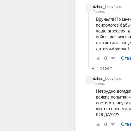
dzhon_boev
6мес
Тролль
Вруньяя! По мнен
психологов бабы 
чаше агрессия. д
войны развязыва
статистике. чаще
детей избивают!
0
Отве
1 ответ
dzhon_boev
6мес
Тролль
Нетрудно догадат
всякие попытки 
постигать науку и
жестко пресекали
КОГДА????
0
Отве