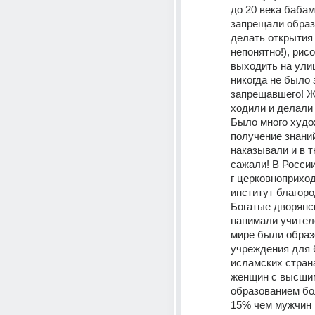
до 20 века бабам
запрещали образо
делать открытия 
непонятно!), рисо
выходить на улиц
никогда не было 
запрещавшего! 
ходили и делали 
Было много худож
получение знаний
наказывали и в т
сажали! В России
г церковноприход
институт благоро
Богатые дворянс
нанимали учителе
мире были образ
учреждения для б
исламских страна
женщин с высшим
образованием бо
15% чем мужчин !