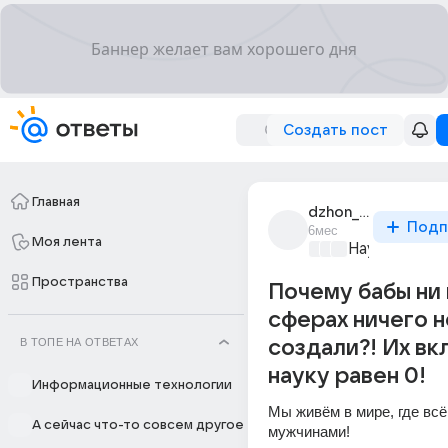
Создать пост
Главная
dzhon_boev
Подп
6мес
Моя лента
Наука
+4
Пространства
Почему бабы ни 
сферах ничего н
В ТОПЕ НА ОТВЕТАХ
создали?! Их вк
науку равен 0!
Информационные технологии
Мы живём в мире, где всё
А сейчас что-то совсем другое
мужчинами! 