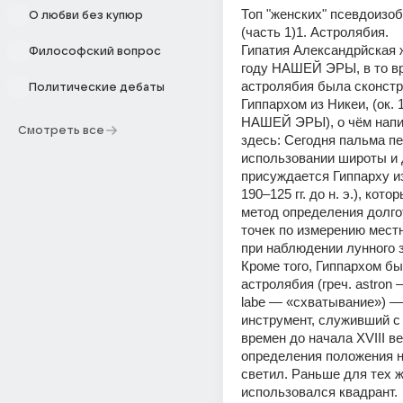
Топ "женских" псевдоизоб
О любви без купюр
(часть 1)1. Астролябия.
Гипатия Александрйская ж
Философский вопрос
году НАШЕЙ ЭРЫ, в то вр
астролябия была сконстр
Политические дебаты
Гиппархом из Никеи, (ок. 1
НАШЕЙ ЭРЫ), о чём напис
Смотреть все
здесь: Сегодня пальма пе
использовании широты и 
присуждается Гиппарху из 
190–125 гг. до н. э.), кот
метод определения долго
точек по измерению местн
при наблюдении лунного з
Кроме того, Гиппархом бы
астролябия (греч. astron 
labe — «схватывание») —
инструмент, служивший с
времен до начала XVIII ве
определения положения н
светил. Раньше для тех ж
использовался квадрант.