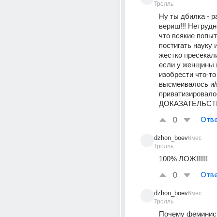
Тролль
Ну ты дбилка - ра
вериш!!! Нетрудн
что всякие попы
постигать науку и
жестко пресекали
если у женщины 
изобрести что-то 
высмеивалось и/
приватизировало
ДОКАЗАТЕЛЬСТВА!!!!
0
Отве
dzhon_boev
6мес
Тролль
100% ЛОЖ!!!!!!
0
Отве
dzhon_boev
6мес
Тролль
Почему феминистк