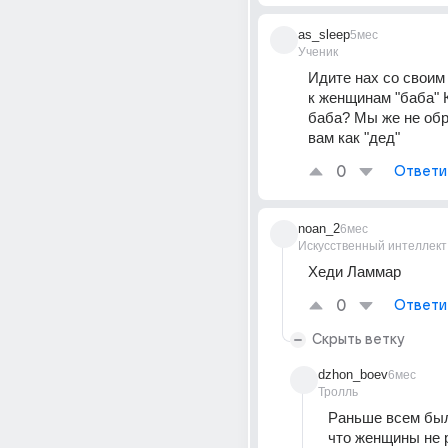
as_sleep
5мес
Ученик
Идите нах со своим
к женщинам "баба" К
баба? Мы же не обр
вам как "дед" 
0
Ответи
noan_2
6мес
Искусственный интеллект
Хеди Ламмар 
0
Ответи
Скрыть ветку
dzhon_boev
6мес
Тролль
Раньше всем был
что женщины не р