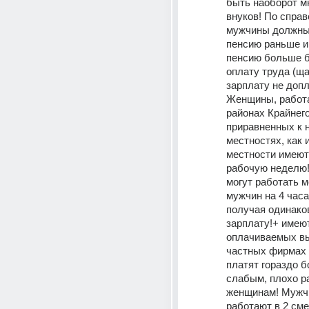
быть наоборот мн
внуков! По справ
мужчины должны 
пенсию раньше и 
пенсию больше б
оплату труда (щ
зарплату не допл
Женщины, работ
районах Крайнего
приравненных к н
местностях, как и
местности имеют
рабочую неделю
могут работать м
мужчин на 4 часа
получая одинаков
зарплату!+ имеют
оплачиваемых вы
частных фирмах 
платят гораздо б
слабым, плохо р
женщинам! Мужчи
работают в 2 сме