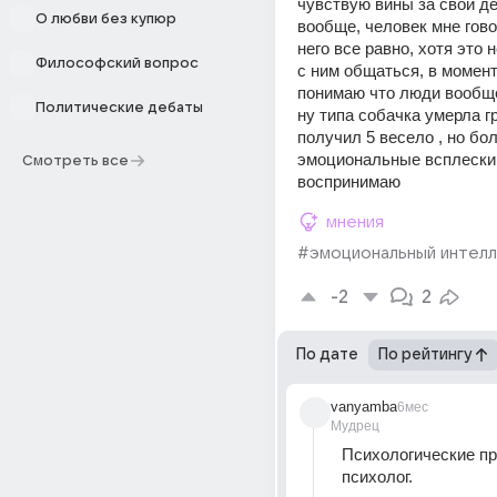
чувствую вины за свои де
О любви без купюр
вообще, человек мне говор
него все равно, хотя это не
Философский вопрос
с ним общаться, в моменте
понимаю что люди вообще
Политические дебаты
ну типа собачка умерла гр
получил 5 весело , но бо
эмоциональные всплески 
Смотреть все
воспринимаю 
мнения
#эмоциональный интел
-2
2
По дате
По рейтингу
vanyamba
6мес
Мудрец
Психологические пр
психолог. 