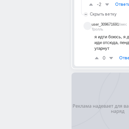
-2
Ответ
Скрыть ветку
user_309671691
6мес
Тролль
я идти боюсь, я 
иди отсюда, пенд
угарнут 
0
Отве