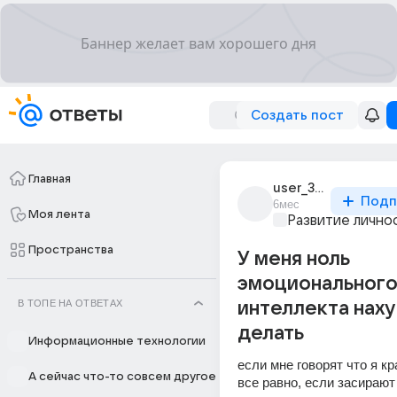
Создать пост
Главная
user_309671691
Подп
6мес
Моя лента
Развитие лично
Пространства
У меня ноль
эмоциональног
В ТОПЕ НА ОТВЕТАХ
интеллекта наху
делать
Информационные технологии
если мне говорят что я кр
А сейчас что-то совсем другое
все равно, если засирают т