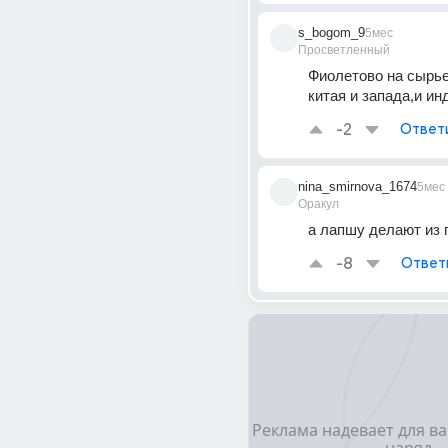
s_bogom_9
5мес
Просветленный
Фиолетово на сырье
китая и запада,и ин
-2
Ответ
nina_smirnova_1674
5мес
Оракул
а лапшу делают из 
-8
Ответ