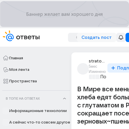
Создать пост
Главная
stratosfer
5мес
Подп
Моя лента
Изменено
Политически
Пространства
В Мире все мен
хлеба едят бол
В ТОПЕ НА ОТВЕТАХ
с глутаматом в 
Информационные технологии
сокращает пос
зерновых~пшен
А сейчас что-то совсем другое