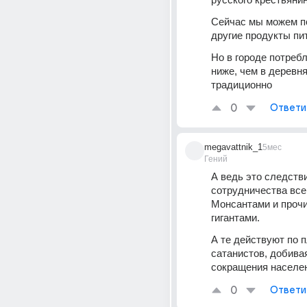
Сейчас мы можем по
другие продукты пи
Но в городе потребл
ниже, чем в деревнях
традиционно
0
Ответи
megavattnik_1
5мес
Гений
А ведь это следстви
сотрудничества всег
Монсантами и проч
гигантами.
А те действуют по п
сатанистов, добивая
сокращения населе
0
Ответи