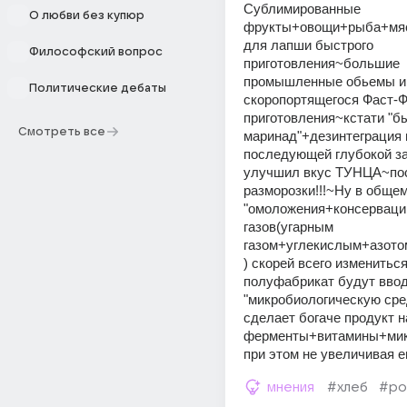
Сублимированные 
О любви без купюр
фрукты+овощи+рыба+мясо
для лапши быстрого 
Философский вопрос
приготовления~большие 
промышленные обьемы и 
Политические дебаты
скоропортящегося Фаст-Ф
приготовления~кстати "б
Смотреть все
маринад"+дезинтеграция 
последующей глубокой за
улучшил вкус ТУНЦА~пос
разморозки!!!~Ну в общем
"омоложения+консерваци
газов(угарным 
газом+углекислым+азот
) скорей всего измениться
полуфабрикат будут ввод
"микробиологическую сред
сделает богаче продукт на
ферменты+витамины+мик
при этом не увеличивая е
мнения
#хлеб
#ро