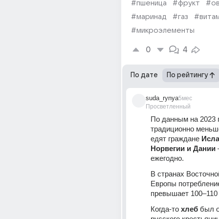
#пшеница
#фрукт
#о
#маринад
#газ
#вита
#микроэлементы
0
4
По дате
По рейтингу
suda_rynya
5мес
Просветленный
По данным на 2023 г
традиционно меньше
едят граждане 
Исла
Норвегии и Дании
 
ежегодно. 
В странах Восточно
Европы потребление
превышает 100–110 к
Когда-то 
хлеб
 был 
русского крестьянин