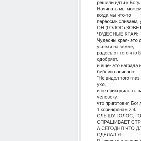
решили идти к Богу.
Начинать мы можем 
когда мы что-то 
переосмысливаем, 
ОН (ГОЛОС) ЗОВЁТ
ЧУДЕСНЫЕ КРАЯ:
Чудесны края- это 
успехи на земле, 
радось от того что Б
одобряет, 
и ещё- это награда н
библии написано:
"Не видел того глаз
ухо, 
и не приходило то н
человеку, 
что приготовил Бог 
1 коринфянам 2:9.
СЛЫШУ ГОЛОС, ГО
СПРАШИВАЕТ СТР
А СЕГОДНЯ ЧТО ДЛ
СДЕЛАЛ Я:
В каких то случаях с