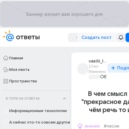
Создать пост
Главная
vasilii_lipkin_1
17лет
Подп
Моя лента
Изменено
Образовател
Пространства
В чем смысл
В ТОПЕ НА ОТВЕТАХ
"прекрасное д
чём речь то
Информационные технологии
А сейчас что-то совсем другое
мнения
#песня