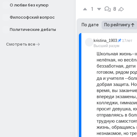
О любви без купюр
1
8
Философский вопрос
По дате
По рейтингу
Политические дебаты
kristina_1903
17лет
Смотреть все
Высший разум
Школьная жизнь--хо
нелёгкая, но весёла
беззаботная, дети 
готовом, рядом род
да и учителя --бол
добрая защита. Но
время, вы заканчив
впереди экзамены, 
колледжи, гимназии.
просит девушка, ю
отправляясь в бол
трудную самостоя
жизнь, обращаясь 
незнакомое, но тр