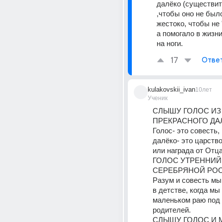
далёко (существит
,чтобы оно не было
жестоко, чтобы не 
а помогало в жизни
на ноги.
17
Отве
kulakovskii_ivan
10лет
Ученик
СЛЫШУ ГОЛОС ИЗ 
ПРЕКРАСНОГО ДА
Голос- это совесть,
далёко- это царство
или награда от Отца
ГОЛОС УТРЕННИЙ 
СЕРЕБРЯНОЙ РОС
Разум и совесть мы
в детстве, когда мы 
маленьком раю под 
родителей.
СЛЫШУ ГОЛОС И 