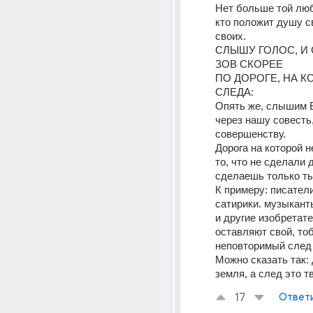
Нет больше той любв
кто положит душу св
своих.
СЛЫШУ ГОЛОС, И 
ЗОВ СКОРЕЕ
ПО ДОРОГЕ, НА К
СЛЕДА:
Опять же, слышим Б
через нашу совесть,
совершенству.
Дорога на которой не
то, что не сделали д
сделаешь только ты
К примеру: писатели
сатирики. музыкант
и другие изобретат
оставляют свой, то
неповторимый след 
Можно сказать так: 
земля, а след это т
17
Ответ