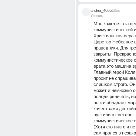
andrei_40551
8лет
Ученик
Мне кажется эта пес
коммунистической и
Христианская вера г
Царство Небесное в
праведники. Для гре
закрыты. Прекрасно
коммунистическое о
врата это машина вр
Главный герой Коля
просит не спрашиват
слишком строго. Он 
может и немножко со
полодырьничать, но 
почти обладает мор
качествами достойн
пустили в светлое 
коммунистическое о
(Хотя его никто и не 
сам пролез в незакр