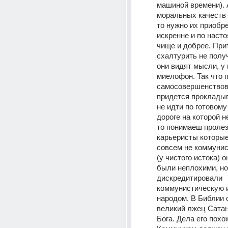
машиной времени). А
моральных качеств 
то нужно их приобре
искренне и по насто
чище и добрее. Прит
схалтурить не получ
они видят мысли, у 
миелофон. Так что п
самосовершенствов
придется прокладыв
не идти по готовому 
дороге на которой не
то понимаеш пролез
карьеристы которые
совсем не коммунис
(у чистого истока) о
были неплохими, но
дискредитировали 
коммунистическую и
народом. В Библии с
великий лжец Сатан
Бога. Дела его похож