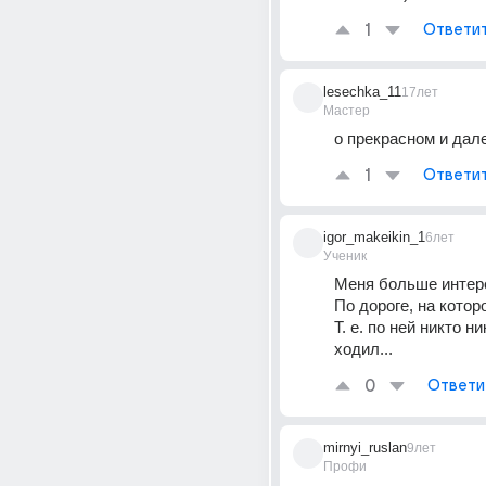
1
Ответи
lesechka_11
17лет
Мастер
о прекрасном и дал
1
Ответи
igor_makeikin_1
6лет
Ученик
Меня больше интере
По дороге, на которо
Т. е. по ней никто ни
ходил...
0
Ответи
mirnyi_ruslan
9лет
Профи