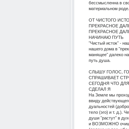
бессмысленна в сво
материальном роде
ОТ ЧИСТОГО ИСТОК
ПРЕКРАСНОЕ ДАЛЁ
ПРЕКРАСНОЕ ДАЛЁ
НАЧИНАЮ ПУТЬ
"Чистый исток" - наш
нашего дома в "прек
манящее" далеко на
путь душа.
СЛЫШУ ГОЛОС, ГО
СПРАШИВАЕТ СТРО
СЕГОДНЯ ЧТО ДЛЯ 
СДЕЛАЛ Я
На Земле мы проход
ввиду действующего
дуальностей (добро 
тело (эго) и т. д.). Ч
души "растут" в ду
и ВОЗМОЖНО очищ