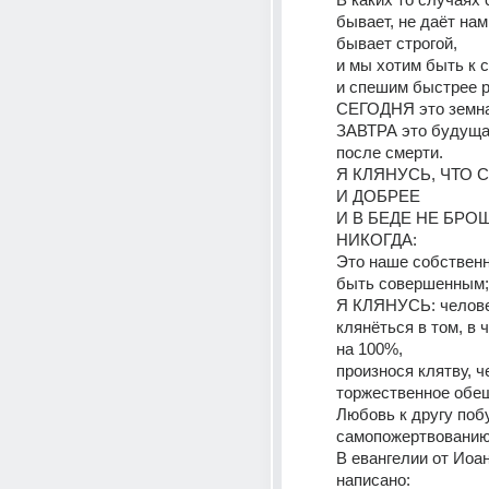
бывает, не даёт нам 
бывает строгой,
и мы хотим быть к с
и спешим быстрее р
СЕГОДНЯ это земна
ЗАВТРА это будущая
после смерти.
Я КЛЯНУСЬ, ЧТО 
И ДОБРЕЕ
И В БЕДЕ НЕ БРОШ
НИКОГДА:
Это наше собственн
быть совершенным;
Я КЛЯНУСЬ: челове
клянёться в том, в 
на 100%,
произнося клятву, ч
торжественное обе
Любовь к другу побу
самопожертвовани
В евангелии от Иоан
написано: