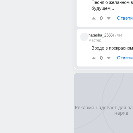
Песня о желанном в
будущем...
0
Ответи
natasha_2388
17лет
Мастер
Вроде в прекрасно
0
Ответи