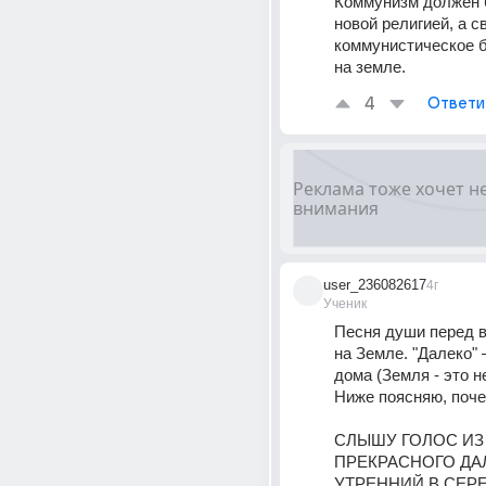
Коммунизм должен б
новой религией, а св
коммунистическое б
на земле.
4
Ответи
user_236082617
4г
Ученик
Песня души перед 
на Земле. "Далеко" –
дома (Земля - это не
Ниже поясняю, поче
СЛЫШУ ГОЛОС ИЗ 
ПРЕКРАСНОГО ДАЛ
УТРЕННИЙ В СЕР