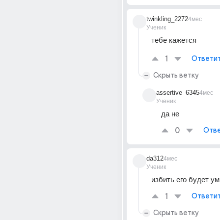
twinkling_2272
4мес
Ученик
тебе кажется
1
Ответи
Скрыть ветку
assertive_6345
4мес
Ученик
да не
0
Отве
da312
4мес
Ученик
избить его будет у
1
Ответи
Скрыть ветку