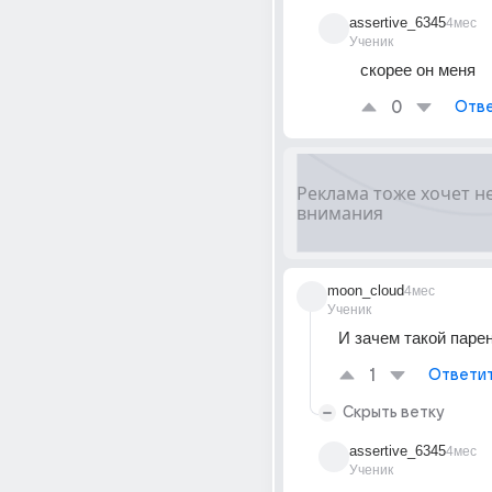
assertive_6345
4мес
Ученик
скорее он меня
0
Отве
moon_cloud
4мес
Ученик
И зачем такой парен
1
Ответи
Скрыть ветку
assertive_6345
4мес
Ученик