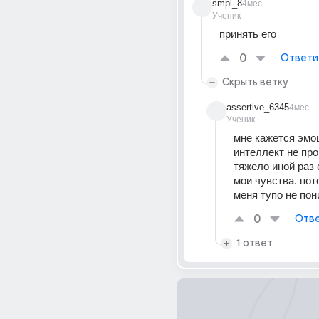
smpl_8
4мес
Ученик
принять его
0
Ответи
Скрыть ветку
assertive_6345
4мес
Ученик
мне кажется эмо
интеллект не про
тяжело иной раз 
мои чувства. пото
меня тупо не по
0
Отве
1 ответ