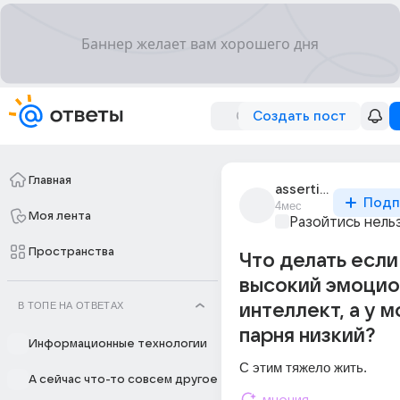
Создать пост
Главная
assertive_6345
Подп
4мес
Моя лента
Разойтись нель
Пространства
Что делать если
высокий эмоцио
В ТОПЕ НА ОТВЕТАХ
интеллект, а у 
парня низкий?
Информационные технологии
С этим тяжело жить.
А сейчас что-то совсем другое