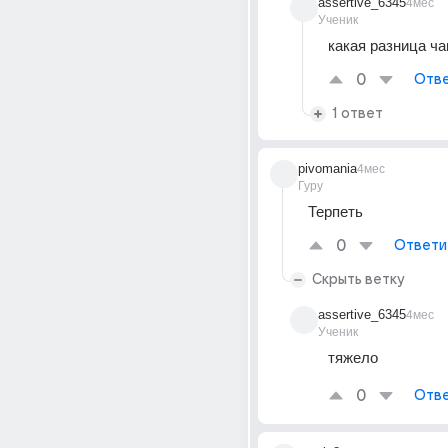
assertive_6345
4мес
Ученик
какая разница ча
0
Отве
1 ответ
pivomania
4мес
Гуру
Терпеть 
0
Ответи
Скрыть ветку
assertive_6345
4мес
Ученик
тяжело
0
Отве