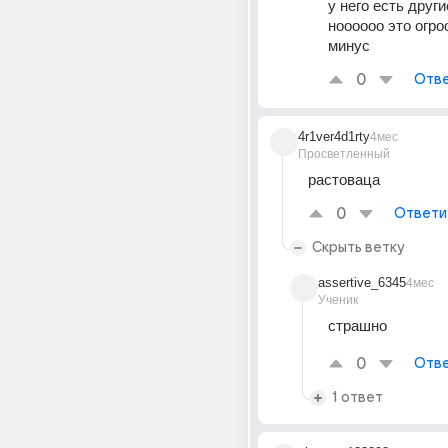
у него есть друг
ноооооо это огро
минус
0
Отве
4r1ver4d1rty
4мес
Просветленный
растоваца
0
Ответи
Скрыть ветку
assertive_6345
4мес
Ученик
страшно
0
Отве
1 ответ