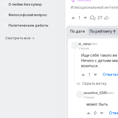
мнения
О любви без купюр
#эмоциональный интел
Философский вопрос
1
27
Политические дебаты
По дате
По рейтингу
Смотреть все
ei_raina
4мес
Ученик
Ищи себе такого же к
Нечего с детьми ма
возиться. 
1
Ответи
Скрыть ветку
assertive_6345
4мес
Ученик
может быть
0
Отве