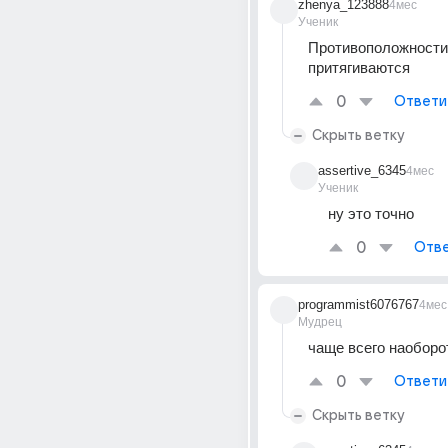
zhenya_123888
4мес
Ученик
Противоположности 
притягиваются 
0
Ответи
Скрыть ветку
assertive_6345
4мес
Ученик
ну это точно
0
Отве
programmist6076767
4мес
Мудрец
чаще всего наоборо
0
Ответи
Скрыть ветку