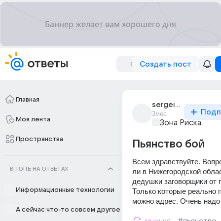
Создать пост
Главная
sergei_gogol_2
Подп
3мес
Моя лента
Зона Риска
Пространства
Пьянство бой
Всем здравствуйте. Вопро
В ТОПЕ НА ОТВЕТАХ
ли в Нижегородской обла
дедушки заговорщики от п
Информационные технологии
Только которые реально п
можно адрес. Очень надо 
А сейчас что-то совсем другое