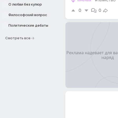
мнения
#пьянство
О любви без купюр
0
0
Философский вопрос
Политические дебаты
Смотреть все