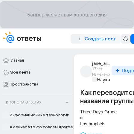
Создать пост
Главная
jane_air_43
17лет
Подп
Моя лента
Изменено
Наука
Пространства
Как переводитс
название группы
В ТОПЕ НА ОТВЕТАХ
Three Days Grace
Информационные технологии
и
Lostprophets
А сейчас что-то совсем другое