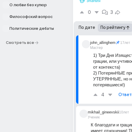
знания
О любви без купюр
0
3
Философский вопрос
По дате
По рейтингу
Политические дебаты
john_allinghem
Смотреть все
17лет
Мастер
1) Три Дня Изящест
грации, или учтивос
от контекста)
2) ПотерянНЫЕ про
УТЕРЯННЫЕ, но не
потерявшиеся!)
4
Ответ
mikhail_gineevskii
10лет
Ученик
К благодати и граци
имеет отношения! Th