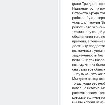
grace-Три дня отсро
Название группа по
гитариста Брэда Уолс
работал бухгалтеро
услышал термин "thr
period" - это эконом
термин, служащий д
обозначения того пе
времени, в течение к
должнику предостав
возможность уплати
задолженности без 
пени. Они так назва
потому, что их было 
они сами все обьяс
"- Музыка - это как 
Мы даем выход эмо
тогда, когда это не
вовсе не негативны
рассматриваем тольк
которые волнуют нас
мы бы хотели измени