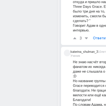
откуда и пришло на
Three Days Grace. Е
было три дня на то, 
изменить, смогли бы
сделать? "
Говорит Адам в одно
интервью.
3
Ответи
katerina_shulman_3
10лет
Ученик
Не знаю насчёт втор
фанатом их никогда 
даже не слышала о н
:D
Но название группы 
Grace переводится к
благодати. Не граци
милости или ещё ка
Благодати! 
По словам Адама, н