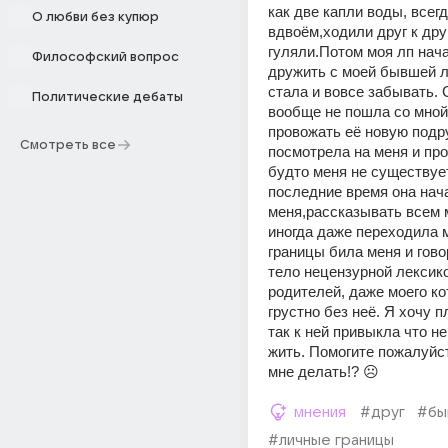
как две капли воды, всегд
О любви без купюр
вдвоëм,ходили друг к другу
гуляли.Потом моя лп нача
Философский вопрос
дружить с моей бывшей лп
стала и вовсе забывать. 
Политические дебаты
вообще не пошла со мной,
провожать еë новую подру
Смотреть все
посмотрела на меня и пр
будто меня не существует,
последние время она нач
меня,рассказывать всем 
иногда даже переходила 
границы била меня и гово
тело нецензурной лексико
родителей, даже моего ко
грустно без неë. Я хочу пл
так к ней привыкла что не 
жить. Помогите пожалуйст
мне делать!? ☹️
мнения
#друг
#бы
#личные границы