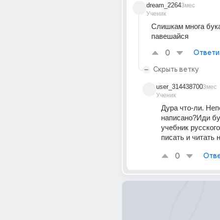
dream_2264
3мес
Ученик
Слишкам многа бука
павешайся
0
Ответи
Скрыть ветку
user_314438700
3мес
Ученик
Дура что-ли. Неп
написано?Иди бук
учебник русского
писать и читать 
0
Отве