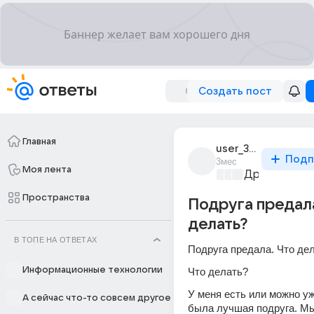
Создать пост
Главная
user_314438700
Подп
3мес
Моя лента
Дружба на в
Пространства
Подруга предала
делать?
В ТОПЕ НА ОТВЕТАХ
Подруга предала. Что де
Информационные технологии
Что делать? 
У меня есть или можно уж
А сейчас что-то совсем другое
была лучшая подруга. Мы