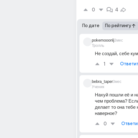
0
4
По дате
По рейтингу
pokemooonlj
3мес
Тролль
Не создай, себе ку
1
Ответи
bebra_taper
3мес
Ученик
Нахуй пошли её и на
чем проблема? Если 
делает то она тебе н
наверное?
0
Ответи