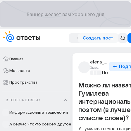
Создать пост
Главная
elena_163808
Подп
3мес
Моя лента
Политически
Пространства
Можно ли назва
Гумилева
В ТОПЕ НА ОТВЕТАХ
интернационал
поэтом (в лучш
Информационные технологии
смысле слова)?
А сейчас что-то совсем другое
У Гумилева немало патри