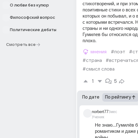
стихотворений, и при этом
О любви без купюр
позитивные стихи о всех с
которых он побывал, и о в
Философский вопрос
с которыми встречался. Н
страны и ни одного народа
Политические дебаты
Гумилев бы относился од
плохо.
Смотреть все
мнения
#поэт
#ст
#страна
#встречатьс
#смысл слова
1
5
По дате
По рейтингу
norbert77
3мес
Ученик
Не знаю...Гумилёв б
романтиком и даже 
войны...