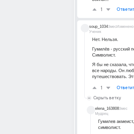
1
Ответи
soup_1034
3мес
Изменено
Ученик
Нет. Нельзя.
Гумилёв - русский по
Символист.
Я бы не сказала, чт
все народы. Он люб
путешествовать. Это
1
Ответи
Скрыть ветку
elena_163808
3мес
Мудрец
Гумилев акмеист, 
символист.