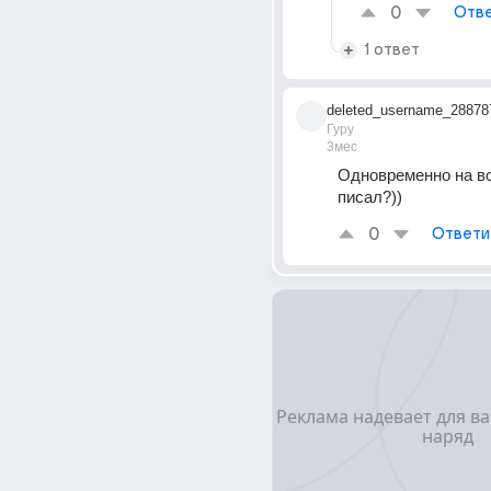
0
Отве
1 ответ
deleted_username_28878
Гуру
3мес
Одновременно на вс
писал?))
0
Ответи