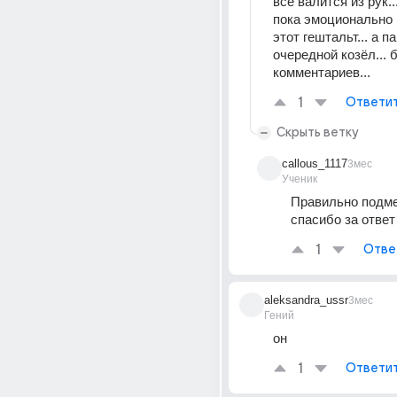
всё валится из рук...
пока эмоционально н
этот гештальт... а па
очередной козёл... б
комментариев...
1
Ответи
Скрыть ветку
callous_1117
3мес
Ученик
Правильно подме
спасибо за ответ
1
Отве
aleksandra_ussr
3мес
Гений
он
1
Ответи