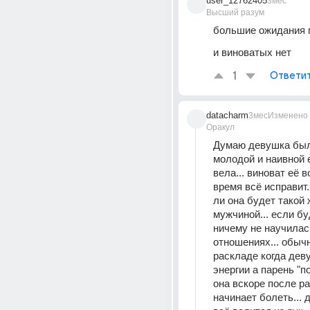
user_12762405
3мес
Высший разум
большие ожидания 
и виноватых нет
1
Ответи
datacharm
3мес
Изменено
Оракул
Думаю девушка был
молодой и наивной е
вела... виноват её во
время всё исправит..
ли она будет такой 
мужчиной... если буд
ничему не научилась
отношениях... обычн
раскладе когда дев
энергии а парень "по
она вскоре после ра
начинает болеть... де