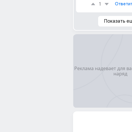
1
Ответи
Показать е