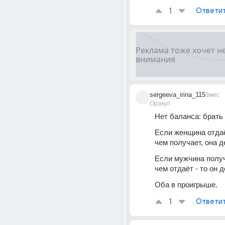
1
Ответи
sergeeva_irina_115
3мес
Оракул
Нет баланса: брать 
Если женщина отдаё
чем получает, она д
Если мужчина получ
чем отдаёт - то он д
Оба в проигрыше.
1
Ответи