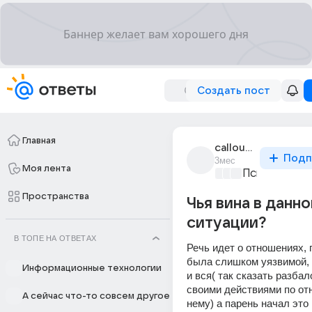
Создать пост
Главная
callous_1117
Подп
3мес
Моя лента
Психология и
Пространства
Чья вина в данно
ситуации?
В ТОПЕ НА ОТВЕТАХ
Речь идет о отношениях, 
была слишком уязвимой, 
Информационные технологии
и вся( так сказать разбал
своими действиями по от
А сейчас что-то совсем другое
нему) а парень начал это