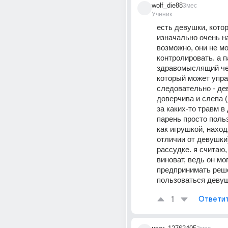
wolf_die88
3мес
Ученик
есть девушки, котор
изначально очень на
возможно, они не мог
контролировать. а па
здравомыслящий чел
который может упра
следовательно - де
доверчива и слепа 
за каких-то травм в 
парень просто польз
как игрушкой, находя
отличии от девушки)
рассудке. я считаю, 
виноват, ведь он мог
предпринимать реше
пользоваться девуш
1
Ответи