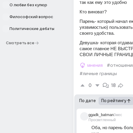
так как ему это удобно
О любви без купюр
Кто виноват?
Философский вопрос
Парень- который начал ею 
уязвимостью) пользоватьс
Политические дебаты
своего удобства. 
Девушка- которая отдавал
Смотреть все
самое главное НЕ ВЫСТ
СВОИ ЛИЧНЫЕ ГРАНИЦ
мнения
#отношени
#личные границы
0
18
По дате
По рейтингу
ggadk_batman
3мес
Просветленный
Оба, но парень боль