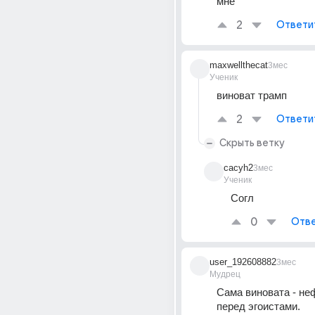
мне
2
Ответи
maxwellthecat
3мес
Ученик
виноват трамп
2
Ответи
Скрыть ветку
cacyh2
3мес
Ученик
Согл
0
Отве
user_192608882
3мес
Мудрец
Сама виновата - не
перед эгоистами.