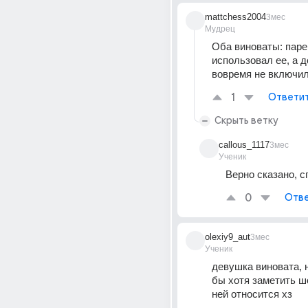
mattchess2004
3мес
Мудрец
Оба виноваты: паре
использовал ее, а д
вовремя не включила
1
Ответи
Скрыть ветку
callous_1117
3мес
Ученик
Верно сказано, с
0
Отве
olexiy9_aut
3мес
Ученик
девушка виновата, н
бы хотя заметить шо
ней относится хз