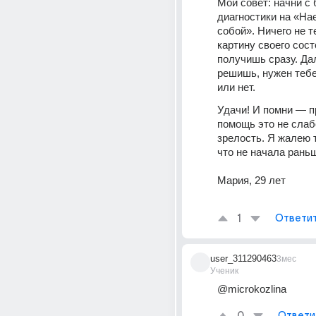
Мой совет: начни с 
диагностики на «Нае
собой». Ничего не т
картину своего сост
получишь сразу. Да
решишь, нужен тебе
или нет.
Удачи! И помни — п
помощь это не слабо
зрелость. Я жалею т
что не начала раньш
Мария, 29 лет
1
Ответи
user_311290463
3мес
Ученик
@microkozlina
Ответи