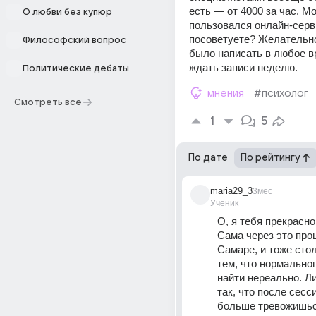
есть — от 4000 за час. Мож
О любви без купюр
пользовался онлайн-серв
посоветуете? Желательно
Философский вопрос
было написать в любое вр
ждать записи неделю.
Политические дебаты
мнения
#психолог
Смотреть все
1
5
По дате
По рейтингу
maria29_3
3мес
Ученик
О, я тебя прекрасно
Сама через это про
Самаре, и тоже стол
тем, что нормальног
найти нереально. Ли
так, что после сесси
больше тревожишься