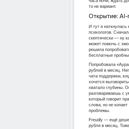
часа ночи, ждать до
то не вариант.
Открытие: AI-
И тут я наткнулась 
психологов. Сначал
скептически — ну ка
может помочь с эмо
решила попробовать,
бесплатные пробны
Попробовала «Аура»
рублей в месяц. Неп
чата поддержки, ког
хочется выговоритьс
хватало глубины. О
разговариваешь с у
который говорит пр
слова, но не копает 
проблемы.
Freudly — ещё дешев
рубля в месяц. Тоже