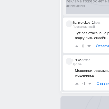
ilia_prorokov_1
3мес
Просветленный
Тут без стакана не р
водку пить онлайн 
0
Ответи
u7zwe3
2мес
Тролль
Мошенник рекламир
мошенника 
-1
Ответи