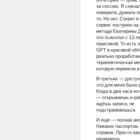
за сессию. Я сначал
поверила, думала п
то. Но нет. Секрет в 
сервис построен на 
методе Екатерины 
это психолог с 12-ле
практикой. То есть э
GPT в красивой обёр
реально проработан
терапевтическая мет
которую перевели в
В-третьих — доступе
это для меня было 
Когда в два часа но
— открываешь и раб
ждёшь записи, не 
подстраиваешься.
И ещё — полная ано
Никаких паспортов,
справок. Просто зах
начинаешь.