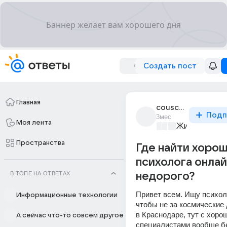
Создать пост
Главная
couscous_9527
Подп
3мес
Моя лента
Жизнь в Рос
Пространства
Где найти хоро
психолога онлай
В ТОПЕ НА ОТВЕТАХ
недорого?
Привет всем. Ищу психоло
Информационные технологии
чтобы не за космические 
в Краснодаре, тут с хоро
А сейчас что-то совсем другое
специалистами вообще бед