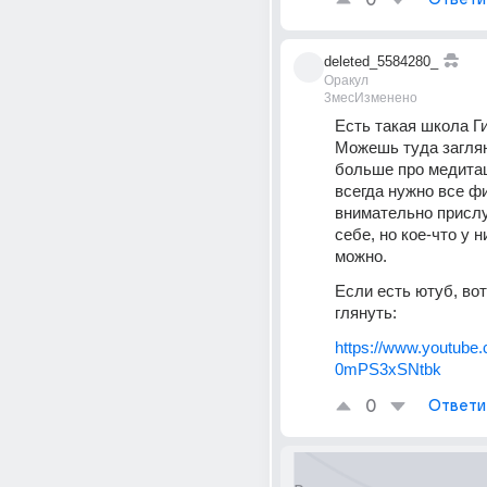
0
deleted_5584280_
Оракул
3мес
Изменено
Есть такая школа Ги
Можешь туда загляну
больше про медитац
всегда нужно все фи
внимательно прислу
себе, но кое-что у н
можно.
Если есть ютуб, во
глянуть:
https://www.youtube
0mPS3xSNtbk
0
Ответи