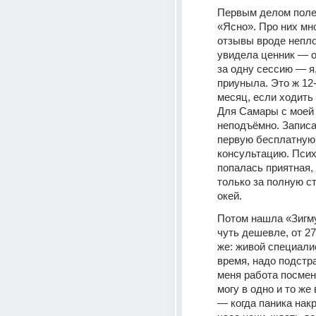
Первым делом полез
«Ясно». Про них мно
отзывы вроде неплох
увидела ценник — о
за одну сессию — я, 
приуныла. Это ж 12-
месяц, если ходить 
Для Самары с моей 
неподъёмно. Записа
первую бесплатную 
консультацию. Псих
попалась приятная,
только за полную ст
окей.
Потом нашла «Зигм
чуть дешевле, от 279
же: живой специалис
время, надо подстра
меня работа посменн
могу в одно и то же
— когда паника накр