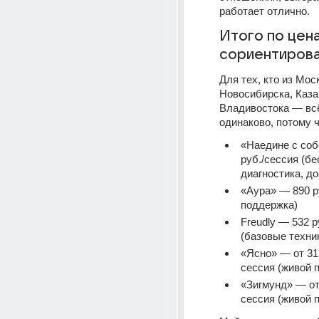
работает отлично.
Итого по цена
сориентирова
Для тех, кто из Моск
Новосибирска, Казан
Владивостока — всё
одинаково, потому ч
«Наедине с соб
руб./сессия (бе
диагностика, до
«Аура» — 890 ру
поддержка)
Freudly — 532 р
(базовые техни
«Ясно» — от 315
сессия (живой 
«Зигмунд» — от 
сессия (живой 