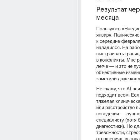
Результат чер
месяца
Пользуюсь «Наедине
января. Панические
к середине февраля.
наладился. На рабо
выстраивать границы
в конфликты. Мне р
легче — и это не пус
объективные измене
заметили даже колл
Не скажу, что AI-пси
подходит всем. Если
тяжёлая клиническа
или расстройство п
поведения — лучше 
специалисту (хотя б
диагностики). Но для
тревожности, стресс
отношениях, выгора