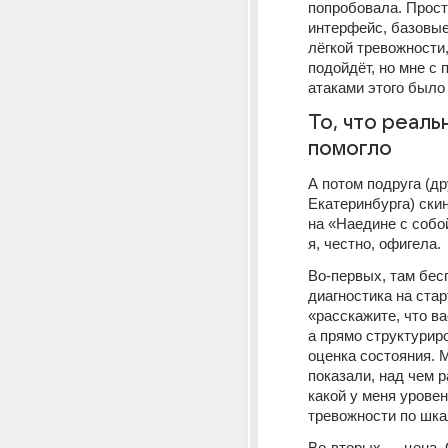
попробовала. Прост
интерфейс, базовые 
лёгкой тревожности, 
подойдёт, но мне с 
атаками этого было
То, что реальн
помогло
А потом подруга (дру
Екатеринбурга) ски
на «Наедине с собой
я, честно, офигела.
Во-первых, там бес
диагностика на стар
«расскажите, что ва
а прямо структуриро
оценка состояния. М
показали, над чем р
какой у меня уровен
тревожности по шка
Во-вторых — цена. 