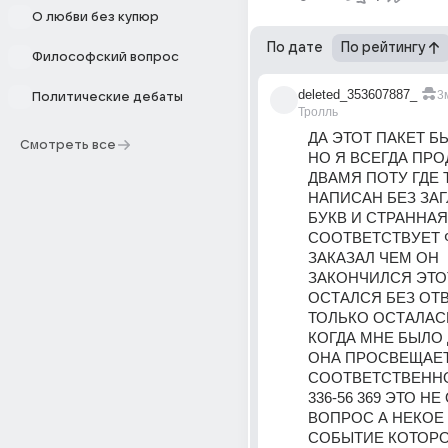
О любви без купюр
По дате
По рейтингу
Философский вопрос
deleted_353607887_
3
Политические дебаты
Тролль
ДА ЭТОТ ПАКЕТ Б
Смотреть все
НО Я ВСЕГДА ПРОД
ДВАМЯ ПОТУ ГДЕ Т
НАПИСАН БЕЗ ЗАГ
БУКВ И СТРАННАЯ 
СООТВЕТСТВУЕТ Ф
ЗАКАЗАЛ ЧЕМ ОН 
ЗАКОНЧИЛСЯ ЭТО
ОСТАЛСЯ БЕЗ ОТВ
ТОЛЬКО ОСТАЛАСЬ
КОГДА МНЕ БЫЛО 
ОНА ПРОСВЕЩАЕТ
СООТВЕТСТВЕННО
336-56 369 ЭТО НЕ
ВОПРОС А НЕКОЕ
СОБЫТИЕ КОТОРО