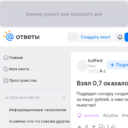
Создать пост
Главная
ludfed
Подп
3мес
Моя лента
А сейчас чт
Пространства
Взял 0,7 оказал
Подрядил соседку сходить
В ТОПЕ НА ОТВЕТАХ
за пицот рублей, а чиво п
пьянство!
Информационные технологии
мнения
#рубль
#п
А сейчас что-то совсем другое
0
1