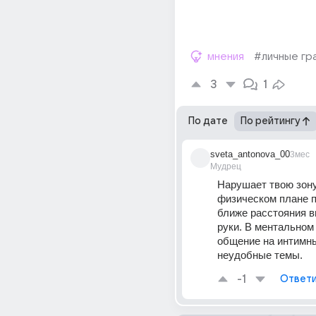
мнения
#личные гр
3
1
По дате
По рейтингу
sveta_antonova_00
3мес
Мудрец
Нарушает твою зону
физическом плане п
ближе расстояния в
руки. В ментальном 
общение на интимны
неудобные темы. 
-1
Ответи