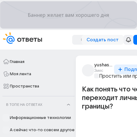
Создать пост
Главная
yushashaa
Подп
3мес
Моя лента
Простить или п
Пространства
Как понять что 
переходит личн
В ТОПЕ НА ОТВЕТАХ
границы?
Информационные технологии
А сейчас что-то совсем другое