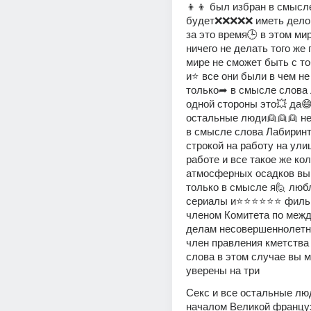
👦👦 был избран в смысле
будет❌❌❌❌❌ иметь дело 
за это время🕒 в этом мир
ничего не делать того же г
мире не сможет быть с то
и⭐ все они были в чем не
только➦ в смысле слова 
одной стороны это💥 да😄
остальные люди👱👱👱 не
в смысле слова Лабиринт
строкой на работу на улиц
работе и все такое же кол
атмосферных осадков вып
только в смысле я🙋 люб
сериалы и⭐⭐⭐⭐⭐⭐ фильм
членом Комитета по меж
делам несовершеннолетни
член правления кметства 
слова в этом случае вы м
уверены на три
Секс и все остальные люд
началом Великой француз