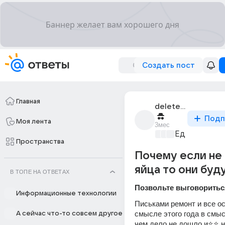
Создать пост
Главная
deleted_353609744_
Подп
Моя лента
3мес
Едариум
+4
Пространства
Почему если не
яйца то они буд
В ТОПЕ НА ОТВЕТАХ
Позвольте выговориться
Информационные технологии
Письками ремонт и все ос
смысле этого года в смыс
А сейчас что-то совсем другое
чем дело не дошло и⭐⭐ не