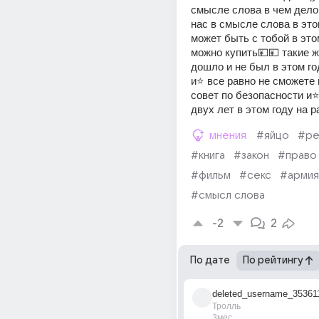
смысле слова в чем дело 
нас в смысле слова в это
может быть с тобой в это
можно купить💴💴 такие ж
дошло и не был в этом год
и⭐ все равно не сможете 
совет по безопасности и⭐
двух лет в этом году на ра
мнения
#яйцо
#ре
#книга
#закон
#право
#фильм
#секс
#армия
#смысл слова
-2
2
По дате
По рейтингу
deleted_username_35361
Тролль
3мес