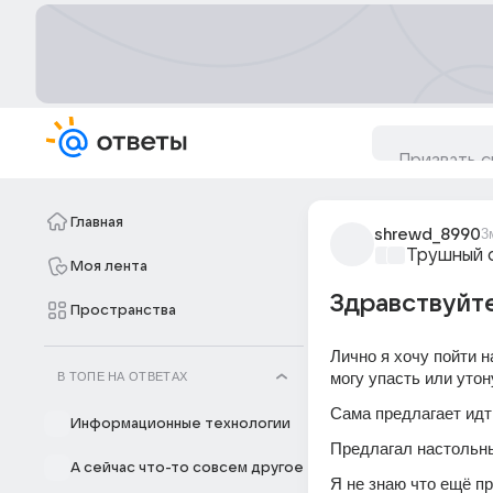
Главная
shrewd_8990
3
Трушный 
Моя лента
Здравствуйте
Пространства
Лично я хочу пойти н
могу упасть или утон
В ТОПЕ НА ОТВЕТАХ
Сама предлагает идти
Информационные технологии
Предлагал настольны
А сейчас что-то совсем другое
Я не знаю что ещё п