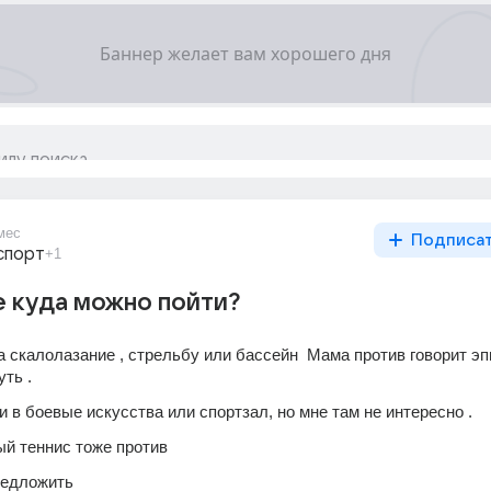
мес
Подписа
спорт
+1
 куда можно пойти?
а скалолазание , стрельбу или бассейн  Мама против говорит эп
уть .
 в боевые искусства или спортзал, но мне там не интересно .
й теннис тоже против
редложить