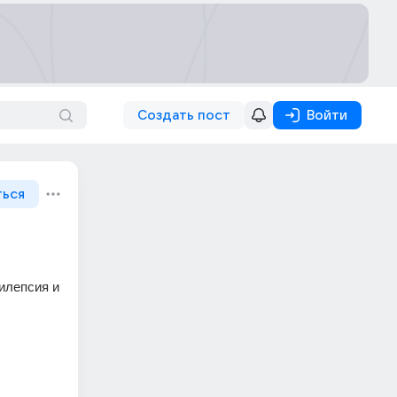
Создать пост
Войти
ться
илепсия и 