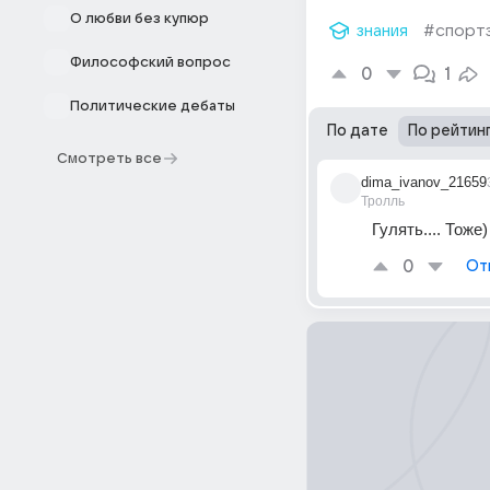
О любви без купюр
знания
#спорт
Философский вопрос
0
1
Политические дебаты
По дате
По рейтин
Смотреть все
dima_ivanov_21659
Тролль
Гулять.... Тоже)
0
От