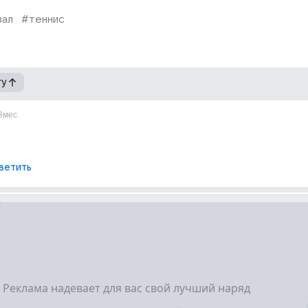
зал
#теннис
гу
3мес
 
ветить