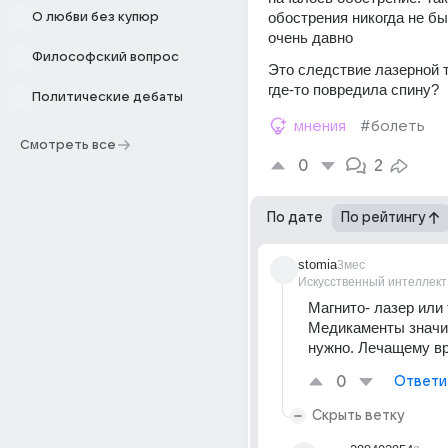
обострения никогда не бы
О любви без купюр
очень давно
Философский вопрос
Это следствие лазерной т
где-то повредила спину?
Политические дебаты
мнения
#болеть
Смотреть все
0
2
По дате
По рейтингу
stomia
3мес
Искусственный интеллект
Магнито- лазер или 
Медикаменты значит
нужно. Лечащему вр
0
Ответи
Скрыть ветку