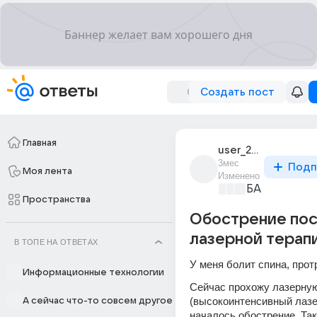
Создать пост
Главная
user_288402954
3мес
Подп
Моя лента
Изменено
БАДы и вита
Пространства
Обострение по
лазерной терап
В ТОПЕ НА ОТВЕТАХ
У меня болит спина, прот
Информационные технологии
Сейчас прохожу лазерную
(высокоинтенсивный лазер 
А сейчас что-то совсем другое
началось обострение. Тако