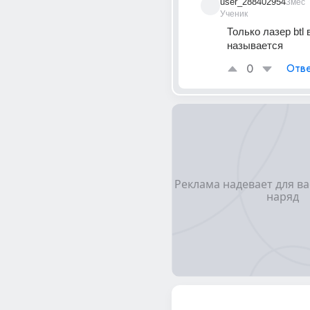
user_288402954
3мес
Ученик
Только лазер btl 
называется 
0
Отве