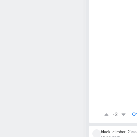
-3
О
black_climber_2
3ме