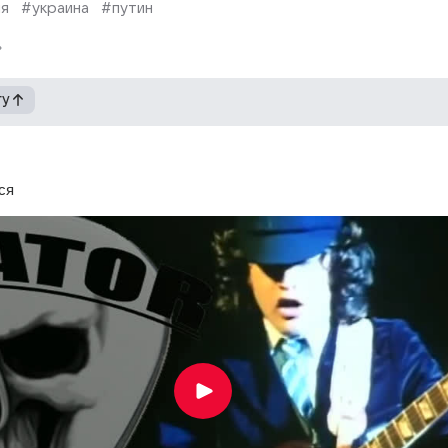
я
#украина
#путин
гу
ся