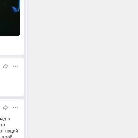
ад в 
та 
т наций 
в той 