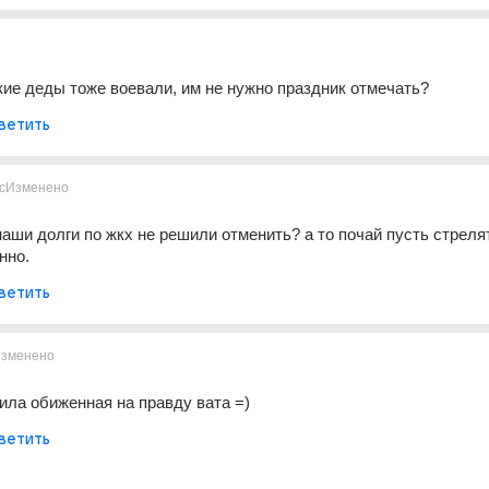
кие деды тоже воевали, им не нужно праздник отмечать?
ветить
с
Изменено
наши долги по жкх не решили отменить? а то почай пусть стрелят 
нно.
ветить
зменено
ла обиженная на правду вата =)
ветить