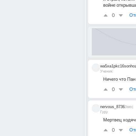
войне открывши
0
От
wa5xa1pkc16sonho
Ученик
Ничего что Пан
0
От
nervous_8736
3мес
Гуру
Мертвец ходяч
0
От