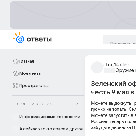
Главная
skip_147
3мес
Оружие 
Моя лента
Зеленский оф
Пространства
честь 9 мая 
Можете выдохнуть, р
В ТОПЕ НА ОТВЕТАХ
громко не топать! Си
Можете запустить в в
Информационные технологии
Россией теперь полно
забудьте двойника П
А сейчас что-то совсем другое