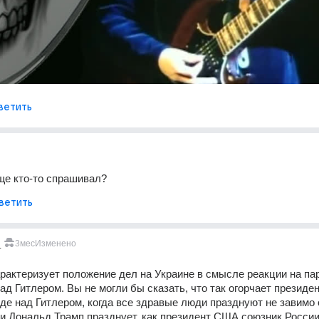
ветить
ще кто-то спрашивал?
ветить
_
3мес
Изменено
рактеризует положение дел на Украине в смысле реакции на пар
ад Гитлером. Вы не могли бы сказать, что так огорчает президен
де над Гитлером, когда все здравые люди празднуют не завимо о
и и Дональд Трамп празднует, как президент США союзник России 