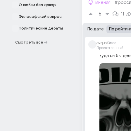
мнения
#росси
О любви без купюр
-6
11
Философский вопрос
Политические дебаты
По дате
По рейтин
Смотреть все
avqust
3мес
Просветленный
куда он бы дел