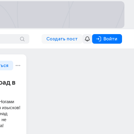
Создать пост
Войти
ться
рад в
Ногами 
 изысков! 
над 
не 
а!