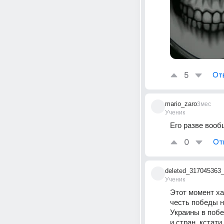
5
От
mario_zaro
3мес
Ученик
Его разве вооб
0
От
deleted_317045363
Ученик
Этот момент ха
честь победы н
Украины в побе
и стран, кстат