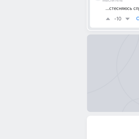
Мыслитель
...стесняюсь с
-10
О