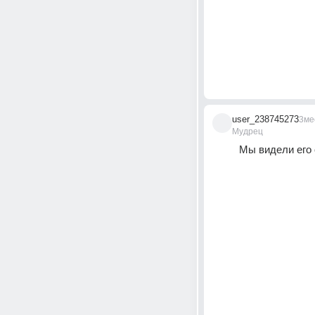
user_238745273
3ме
Мудрец
Мы видели его