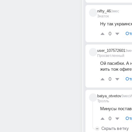
nifty_46
3мес
Знаток
Ну так украинс
0
От
user_107572601
3ме
Просветленный
Ой пасибки. А 
жить тож офиге
0
От
batya_otvetov
3мес
И
Тролль
Минусы постави
0
От
Скрыть ветку