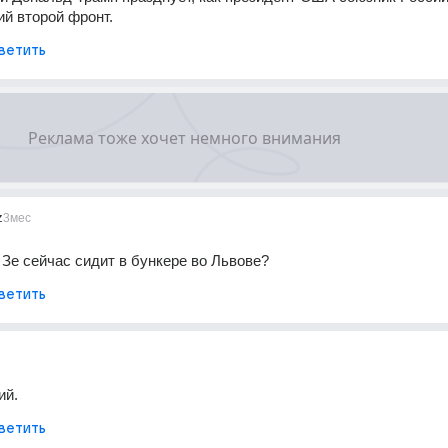
й второй фронт. 
ветить
z
3мес
 Зе сейчас сидит в бункере во Львове?
ветить
ий.
ветить