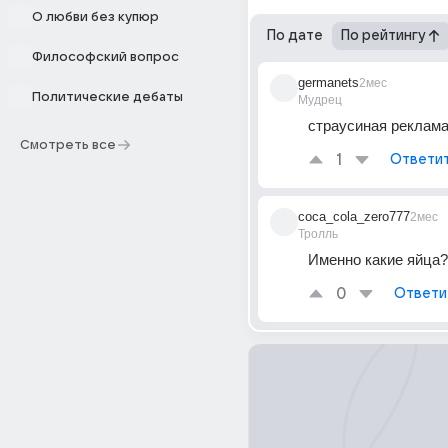
О любви без купюр
По дате
По рейтингу
Философский вопрос
germanets
2мес
Политические дебаты
Мудрец
страусиная реклама
Смотреть все
1
Ответи
coca_cola_zero777
2мес
Тролль
Именно какие яйца?
0
Ответи