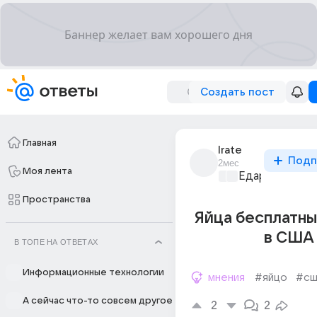
Создать пост
Главная
lrate
Подп
2мес
Моя лента
Едариум
+1
Пространства
Яйца бесплатны
в США
В ТОПЕ НА ОТВЕТАХ
Информационные технологии
мнения
#яйцо
#сш
А сейчас что-то совсем другое
2
2