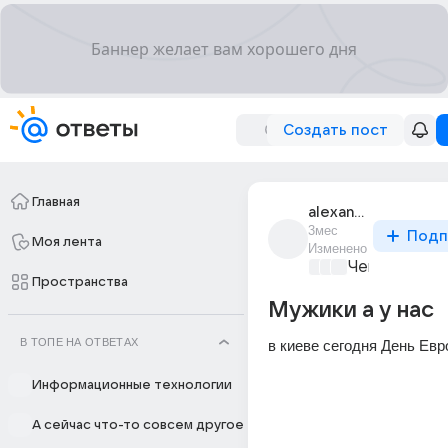
Создать пост
Главная
alexander_levkin88
3мес
Подп
Моя лента
Изменено
Чем занятьс
Пространства
Мужики а у нас
В ТОПЕ НА ОТВЕТАХ
в киеве сегодня День Ев
Информационные технологии
А сейчас что-то совсем другое