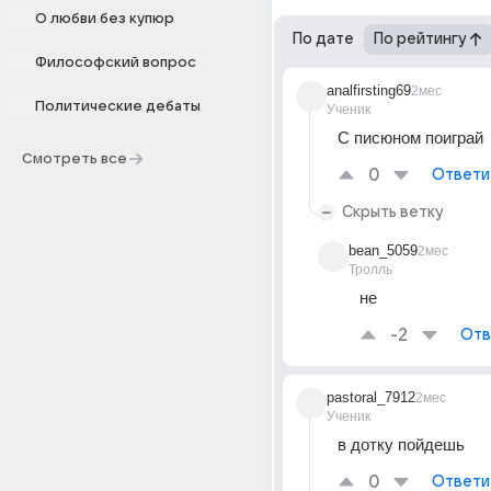
О любви без купюр
По дате
По рейтингу
Философский вопрос
analfirsting69
2мес
Политические дебаты
Ученик
С писюном поиграй 
Смотреть все
0
Ответи
Скрыть ветку
bean_5059
2мес
Тролль
не
-2
Отв
pastoral_7912
2мес
Ученик
в дотку пойдешь
0
Ответи