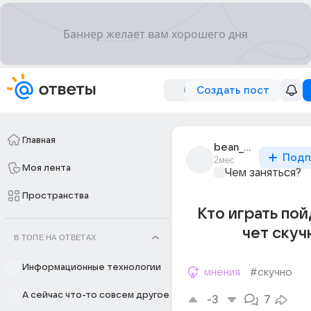
Создать пост
Главная
bean_5059
Подп
2мес
Моя лента
Чем заняться?
Пространства
Кто играть по
чет скуч
В ТОПЕ НА ОТВЕТАХ
Информационные технологии
мнения
#скучно
А сейчас что-то совсем другое
-3
7